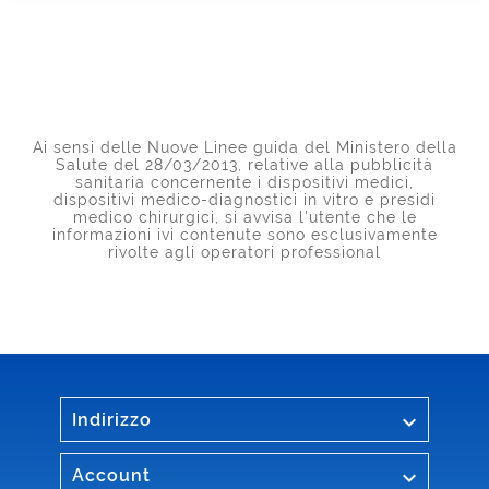
Ai sensi delle Nuove Linee guida del Ministero della
Salute del 28/03/2013, relative alla pubblicità
sanitaria concernente i dispositivi medici,
dispositivi medico-diagnostici in vitro e presidi
medico chirurgici, si avvisa l'utente che le
informazioni ivi contenute sono esclusivamente
rivolte agli operatori professional

Indirizzo

Account