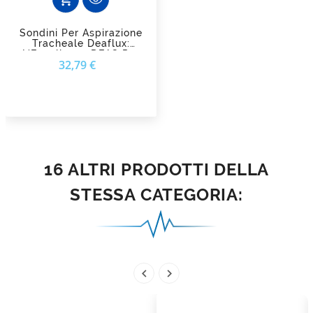
Sondini Per Aspirazione
Tracheale Deaflux:
L'Eccellenza DEAS Per
Prezzo
32,79 €
Le Vie Aeree
16 ALTRI PRODOTTI DELLA
STESSA CATEGORIA:

