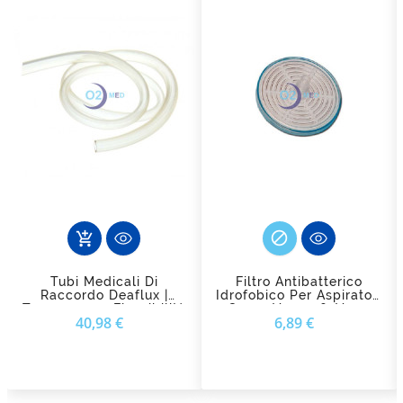

add_shopping_cart
Tubi Medicali Di
Filtro Antibatterico
Raccordo Deaflux |
Idrofobico Per Aspiratori
Trasparenza, Flessibilità
Super Vega 36, Vega
Prezzo
Prezzo
40,98 €
6,89 €
E Sicurezza Per
Uno, Tobi E Super Vega
Aspirazione Deas