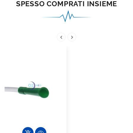
SPESSO COMPRATI INSIEME


add_shopping_cart