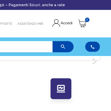
gamenti Sicuri, anche a rate
0
Accedi
FFERTE
ASSISTENZA MIR



Successivo