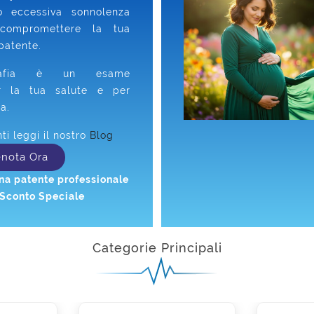
o eccessiva sonnolenza
compromettere la tua
patente.
grafia è un esame
r la tua salute e per
a.
i leggi il nostro
Blog
enota Ora
 una patente professionale
 Sconto Speciale
Categorie Principali