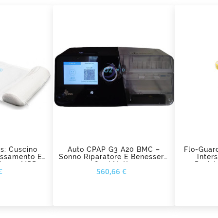
add_shopping_cart
s: Cuscino
Auto CPAP G3 A20 BMC –
Flo-Guard
ussamento E
Sonno Riparatore E Benessere
Inter
tturne MPR
Ogni Notte
Resis
ezzo
Prezzo
€
560,66 €