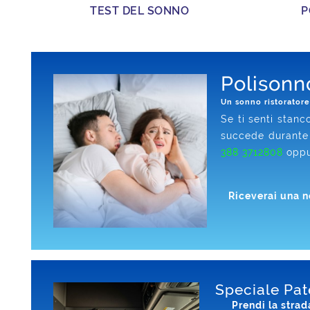
TEST DEL SONNO
P
Polisonn
Un sonno ristoratore 
Se ti senti stanc
succede durante 
388 3712808
opp
Riceverai una n
Speciale Pat
Prendi la strad