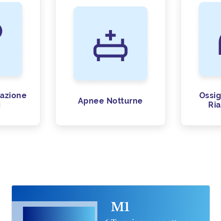
lazione
Ossig
Apnee Notturne
i
Ria