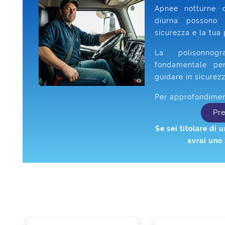
Apnee notturne 
diurna possono 
sicurezza e la tua 
La polisonno
fondamentale pe
guidare in sicurezz
Per approfondiment
Pr
Se sei titolare di
avrai uno