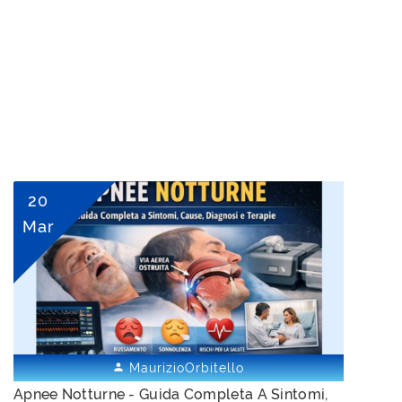
20
Mar
MaurizioOrbitello


Apnee Notturne - Guida Completa A Sintomi,