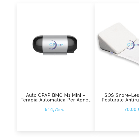
add_shopping_cart
add_shopping_cart
Auto CPAP BMC M1 Mini –
SOS Snore-Les
Terapia Automatica Per Apnea
Posturale Antir
Ostruttiva Del Sonno
Per Apnee No
Prezzo
Pr
614,75 €
70,00 