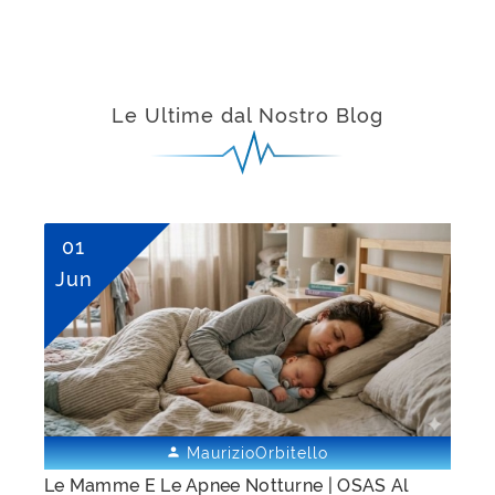
Le Ultime dal Nostro Blog
01
Jun
MaurizioOrbitello


Le Mamme E Le Apnee Notturne | OSAS Al