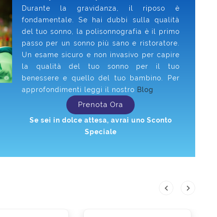
Durante la gravidanza, il riposo è
fondamentale. Se hai dubbi sulla qualità
del tuo sonno, la polisonnografia è il primo
passo per un sonno più sano e ristoratore.
Un esame sicuro e non invasivo per capire
la qualità del tuo sonno per il tuo
benessere e quello del tuo bambino. Per
approfondimenti leggi il nostro
Blog
Prenota Ora
Se sei in dolce attesa, avrai uno Sconto
Speciale

