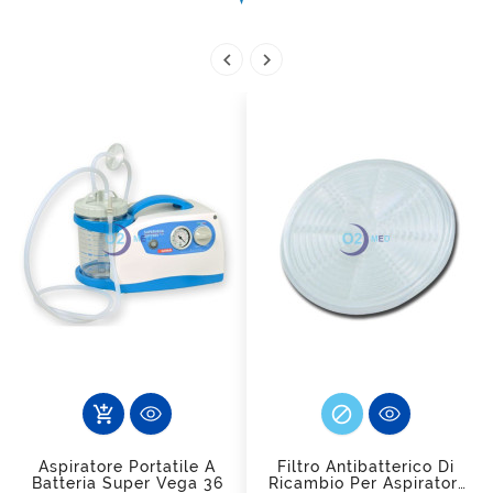



add_shopping_cart
Aspiratore Portatile A
Filtro Antibatterico Di
Batteria Super Vega 36
Ricambio Per Aspiratori