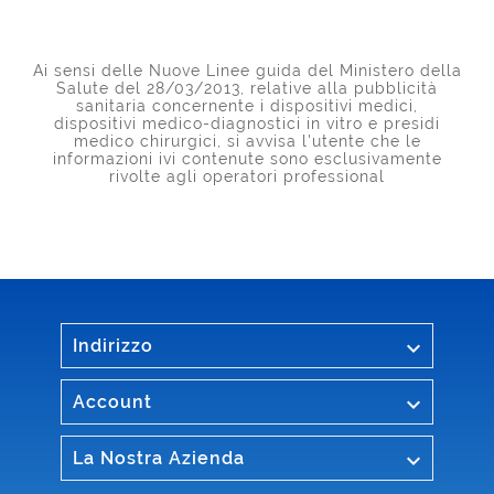
Ai sensi delle Nuove Linee guida del Ministero della
Salute del 28/03/2013, relative alla pubblicità
sanitaria concernente i dispositivi medici,
dispositivi medico-diagnostici in vitro e presidi
medico chirurgici, si avvisa l'utente che le
informazioni ivi contenute sono esclusivamente
rivolte agli operatori professional

Indirizzo

Account

La Nostra Azienda