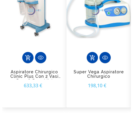
add_shopping_cart
add_shopping_cart
Aspiratore Chirurgico
Super Vega Aspiratore
Clinic Plus Con 2 Vasi
Chirurgico
Da 2 O Da 4 Litri
Prezzo
Prezzo
633,33 €
198,10 €