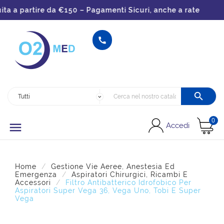
a a partire da €150 – Pagamenti Sicuri, anche a rate


0

Accedi
Home
Gestione Vie Aeree, Anestesia Ed
Emergenza
Aspiratori Chirurgici, Ricambi E
Accessori
Filtro Antibatterico Idrofobico Per
Aspiratori Super Vega 36, Vega Uno, Tobi E Super
Vega