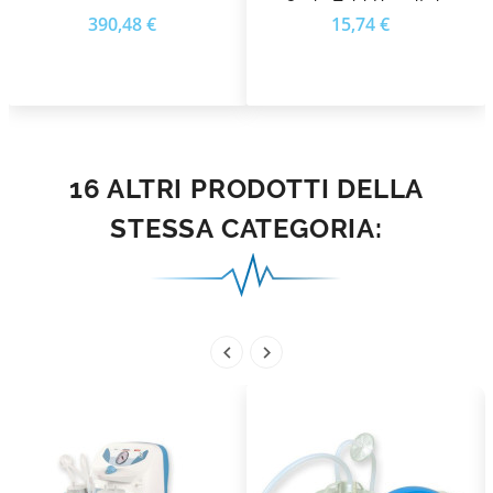
Serie Tobi Hospital,
Prezzo
Prezzo
390,48 €
15,74 €
Clinic Plus Hospi Plus
16 ALTRI PRODOTTI DELLA
STESSA CATEGORIA:

