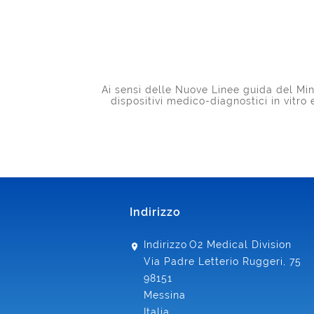
Ai sensi delle Nuove Linee guida del Mini
dispositivi medico-diagnostici in vitro
Indirizzo
Indirizzo
O2 Medical Division
Via Padre Letterio Ruggeri, 75
98151
Messina
Italia