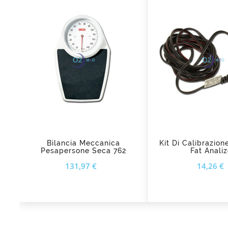

add_shopping_cart
Bilancia Meccanica
Kit Di Calibrazio
Pesapersone Seca 762
Fat Analiz
Prezzo
131,97 €
14,26 €