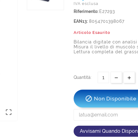
IVA esclusa
Riferimento:
E27293
EAN13:
8054701398067
Articolo Esaurito
Bilancia digitale con analis
Misura il livello di muscol
Lettura completa del grass
Quantità:

Non Disponibile

Avvisami Quando Disponi