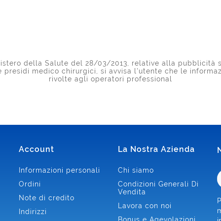
stero della Salute del 28/03/2013, relative alla pubblicità s
 e presidi medico chirurgici, si avvisa l'utente che le inform
rivolte agli operatori professional
Account
La Nostra Azienda
Informazioni personali
Chi siamo
Ordini
Condizioni Generali Di
Vendita
Note di credito
P
Lavora con noi
m
Indirizzi
Bonus e Agevolazioni
i