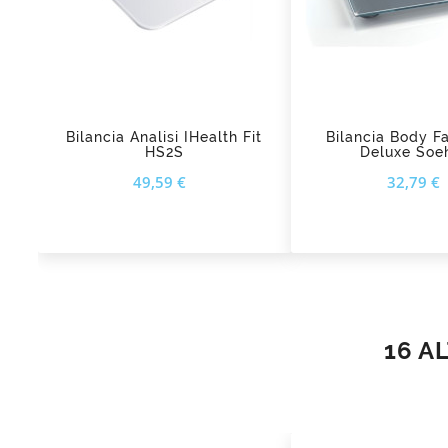
add_shopping_cart
add_shopping_cart
Bilancia Analisi IHealth Fit
Bilancia Body F
HS2S
Deluxe Soe
Prezzo
49,59 €
32,79 €
16 A