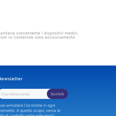
anitaria concernente i dispositivi medici,
azioni ivi contenute sono esclusivamente
Newsletter
Iscriviti
uoi annullare l'iscrizione in ogni
omento. A questo scopo, cerca le
nfo di contatto nelle note legali.