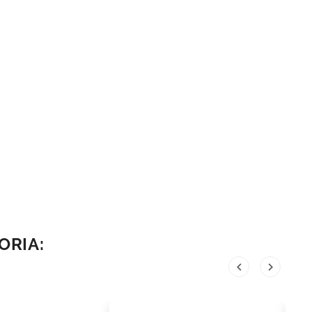
ORIA:

