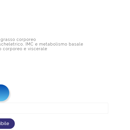
i grasso corporeo
o scheletrico, IMC e metabolismo basale
o corporeo e viscerale
bile