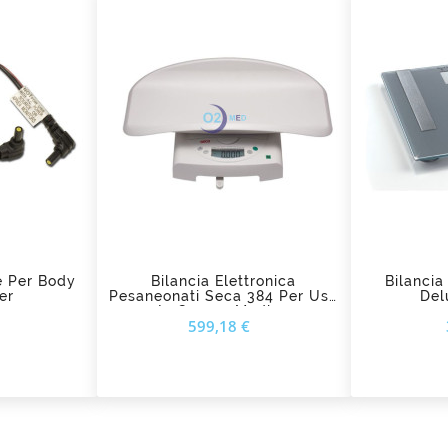
add_shopping_cart
ad
ne Per Body
Bilancia Elettronica
Bilancia
er
Pesaneonati Seca 384 Per Uso
Del
In Campo Medico
Prezzo
Prezzo
599,18 €