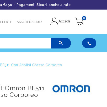
50 – Pagamenti Sicuri, anche a rate
0
Accedi
FFERTE
ASSISTENZA MIR


BF511 Con Analisi Grasso Corporeo
at Omron BF511
sso Corporeo