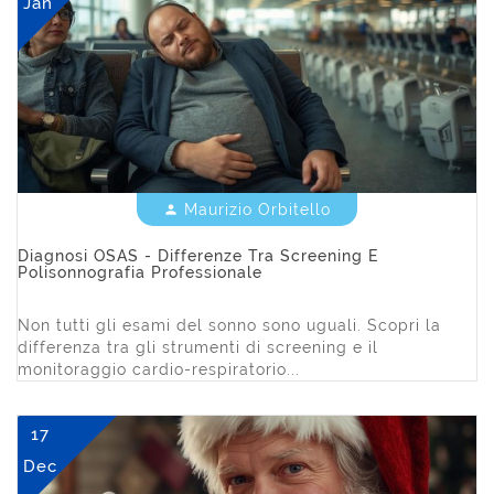
Jan
Maurizio Orbitello


Diagnosi OSAS - Differenze Tra Screening E
Polisonnografia Professionale
Non tutti gli esami del sonno sono uguali. Scopri la
differenza tra gli strumenti di screening e il
monitoraggio cardio-respiratorio...
17
Dec