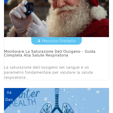
Maurizio Orbitello


Monitorare La Saturazione Dell’Ossigeno - Guida
Completa Alla Salute Respiratoria
La saturazione dell’ossigeno nel sangue è un
parametro fondamentale per valutare la salute
respiratoria...
04
Dec