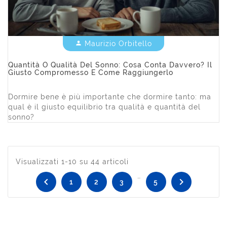
Maurizio Orbitello


Quantità O Qualità Del Sonno: Cosa Conta Davvero? Il
Giusto Compromesso E Come Raggiungerlo
Dormire bene è più importante che dormire tanto: ma
qual è il giusto equilibrio tra qualità e quantità del
sonno?
Visualizzati 1-10 su 44 articoli
…


1
2
3
5