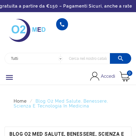
ta a partire da €150 – Pagamenti Sicuri, anche a rate


0

Accedi
Home
Blog O2 Med Salute, Benessere,
Scienza E Tecnologia In Medicina
BLOG O2 MED SALUTE, BENESSERE, SCIENZA E