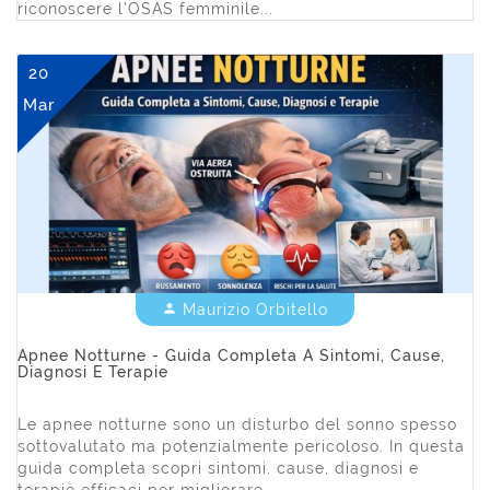
riconoscere l’OSAS femminile...
20
Mar
Maurizio Orbitello


Apnee Notturne - Guida Completa A Sintomi, Cause,
Diagnosi E Terapie
Le apnee notturne sono un disturbo del sonno spesso
sottovalutato ma potenzialmente pericoloso. In questa
guida completa scopri sintomi, cause, diagnosi e
terapie efficaci per migliorare...