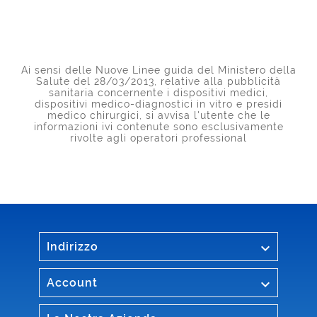
Ai sensi delle Nuove Linee guida del Ministero della
Salute del 28/03/2013, relative alla pubblicità
sanitaria concernente i dispositivi medici,
dispositivi medico-diagnostici in vitro e presidi
medico chirurgici, si avvisa l'utente che le
informazioni ivi contenute sono esclusivamente
rivolte agli operatori professional

Indirizzo

Account