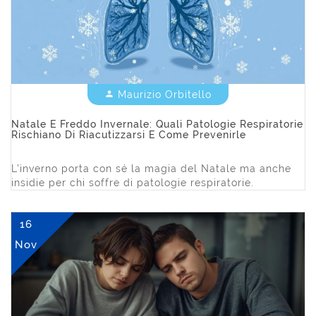
Maurizio Orbitello


Natale E Freddo Invernale: Quali Patologie Respiratorie
Rischiano Di Riacutizzarsi E Come Prevenirle
L'inverno porta con sé la magia del Natale ma anche
insidie per chi soffre di patologie respiratorie.
16
Nov