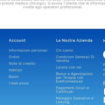
 e presidi medico chirurgici, si avvisa l'utente che le inform
rivolte agli operatori professional
Account
La Nostra Azienda
Informazioni personali
Chi siamo
Ordini
Condizioni Generali Di
Vendita
Note di credito
P
Lavora con noi
m
Indirizzi
Bonus e Agevolazioni
i
Buoni
per Terapie con
Elettromedicali
I miei avvisi
Pagamenti Sicuri e
Certificati
Noleggio Operativo e
Leasing