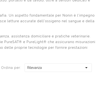
so, portatili e da tavolo, oltre a sensori dedicati e
grafia. Un aspetto fondamentale per Nonin è l'impegno
isce letture accurate dell'ossigeno nel sangue e della
genza, assistenza domiciliare e pratiche veterinarie.
ologie PureSAT® e PureLight® che assicurano misurazioni
 delle proprie tecnologie per fornire prestazioni

Ordina per:
Rilevanza