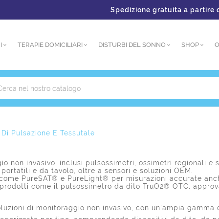
Spedizione gratuita a partire da
I
TERAPIE DOMICILIARI
DISTURBI DEL SONNO
SHOP
O
 Di Pulsazione E Tessutale
o non invasivo, inclusi pulsossimetri, ossimetri regionali e s
 portatili e da tavolo, oltre a sensori e soluzioni OEM.
 come PureSAT® e PureLight® per misurazioni accurate anche 
 prodotti come il pulsossimetro da dito TruO2® OTC, approvat
oluzioni di monitoraggio non invasivo, con un'ampia gamma d