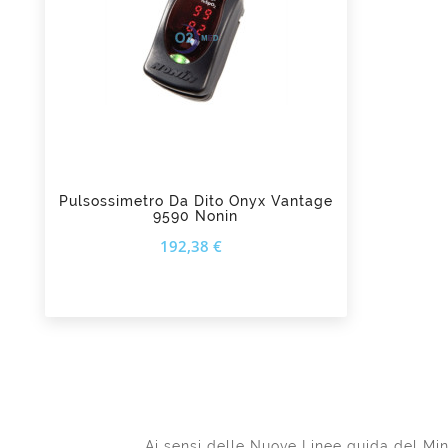
add_shopping_cart
Pulsossimetro Da Dito Onyx Vantage
9590 Nonin
Prezzo
192,38 €
Ai sensi delle Nuove Linee guida del Mini