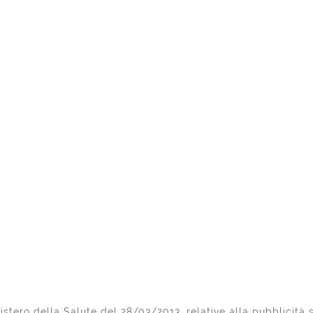
stero della Salute del 28/03/2013, relative alla pubblicità s