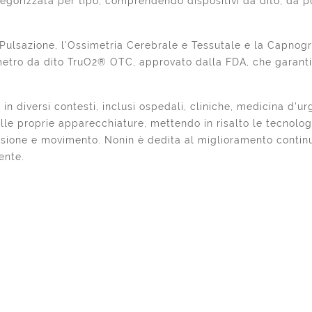
ategorizzata per tipo, comprendendo dispositivi da dito, da pol
 Pulsazione, l'Ossimetria Cerebrale e Tessutale e la Capno
simetro da dito TruO2® OTC, approvato dalla FDA, che garant
in diversi contesti, inclusi ospedali, cliniche, medicina d'ur
o delle proprie apparecchiature, mettendo in risalto le tecn
sione e movimento. Nonin è dedita al miglioramento continuo
ente.