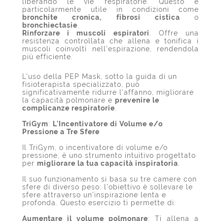
liberando le vie respiratorie. Questo è
particolarmente utile in condizioni come
bronchite cronica, fibrosi cistica
o
bronchiectasie
.
Rinforzare i muscoli espiratori
: Offre una
resistenza controllata che allena e tonifica i
muscoli coinvolti nell'espirazione, rendendola
più efficiente.
L'uso della PEP Mask, sotto la guida di un
fisioterapista specializzato, può
significativamente ridurre l'affanno, migliorare
la capacità polmonare e
prevenire le
complicanze respiratorie
.
TriGym
:
L'Incentivatore di Volume e/o
Pressione a Tre Sfere
Il TriGym, o incentivatore di volume e/o
pressione, è uno strumento intuitivo progettato
per
migliorare la tua capacità inspiratoria
.
Il suo funzionamento si basa su tre camere con
sfere di diverso peso: l'obiettivo è sollevare le
sfere attraverso un'inspirazione lenta e
profonda. Questo esercizio ti permette di:
Aumentare il volume polmonare
: Ti allena a