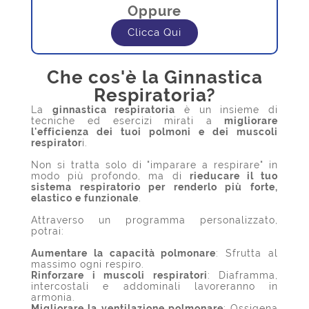
Oppure
Clicca Qui
Che cos'è la Ginnastica
Respiratoria?
La
ginnastica respiratoria
è un insieme di
tecniche ed esercizi mirati a
migliorare
l'efficienza dei tuoi polmoni e dei muscoli
respirator
i.
Non si tratta solo di "imparare a respirare" in
modo più profondo, ma di
rieducare il tuo
sistema respiratorio per renderlo più forte,
elastico e funzionale
.
Attraverso un programma personalizzato,
potrai:
Aumentare la capacità polmonare
: Sfrutta al
massimo ogni respiro.
Rinforzare i muscoli respiratori
: Diaframma,
intercostali e addominali lavoreranno in
armonia.
Migliorare la ventilazione polmonare
: Ossigena