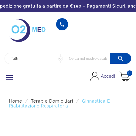
dizione gratuita a partire da €150 – Pagamenti Sicuri, anche


0

Accedi
Home
Terapie Domiciliari
Ginnastica E
Riabilitazione Respiratoria