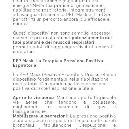
liberarti dall'affanno e migliorare la tua
energia? Nella tua pratica di ginnastica e
riabilitazione respiratoria, integra strumenti
all'avanguardia come la PEP Mask e il TriGym
per offrirti un percorso ancora più efficace e
mirato.
Questi dispositivi non sono semplici accessori,
ma veri e propri alleati nel
potenziamento dei
tuoi polmoni e dei muscoli respiratori
,
permettendoti di raggiungere risultati concreti
e duraturi.
PEP Mask
:
La Terapia a Pressione Positiva
Espiratoria
La PEP Mask (Positive Expiratory Pressure) è un
dispositivo fondamentale nella riabilitazione
respiratoria. Generando una lieve pressione
positiva durante l'espirazione, aiuta a:
Aprire le vie aeree
: Mantiene aperte le piccole
vie aeree che tendono a collassare,
migliorando lo scambio di gas e
l'ossigenazione.
Mobilizzare le secrezioni
: La pressione positiva
aiuta a staccare e spostare il muco dalle pareti
bronchiali, facilitandone l'espulsione e