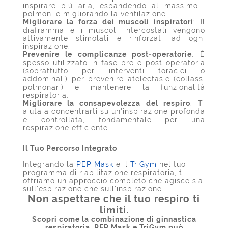
inspirare più aria, espandendo al massimo i
polmoni e migliorando la ventilazione.
Migliorare la forza dei muscoli inspiratori
: Il
diaframma e i muscoli intercostali vengono
attivamente stimolati e rinforzati ad ogni
inspirazione.
Prevenire le complicanze post-operatorie
: È
spesso utilizzato in fase pre e post-operatoria
(soprattutto per interventi toracici o
addominali) per prevenire atelectasie (collassi
polmonari) e mantenere la funzionalità
respiratoria.
Migliorare la consapevolezza del respiro
: Ti
aiuta a concentrarti su un'inspirazione profonda
e controllata, fondamentale per una
respirazione efficiente.
Il Tuo Percorso Integrato
Integrando la
PEP Mask
e il
TriGym
nel tuo
programma di riabilitazione respiratoria, ti
offriamo un approccio completo che agisce sia
sull'espirazione che sull'inspirazione.
Non aspettare che il tuo respiro ti
limiti.
Scopri come la combinazione di ginnastica
respiratoria,
PEP Mask e TriGym può