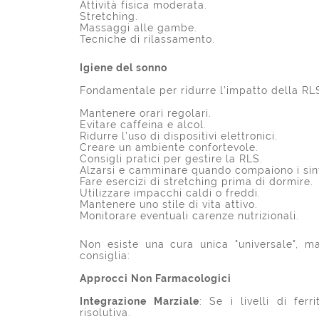
Attività fisica moderata.
Stretching.
Massaggi alle gambe.
Tecniche di rilassamento.
Igiene del sonno
Fondamentale per ridurre l’impatto della RL
Mantenere orari regolari.
Evitare caffeina e alcol.
Ridurre l’uso di dispositivi elettronici.
Creare un ambiente confortevole.
Consigli pratici per gestire la RLS.
Alzarsi e camminare quando compaiono i sin
Fare esercizi di stretching prima di dormire.
Utilizzare impacchi caldi o freddi.
Mantenere uno stile di vita attivo.
Monitorare eventuali carenze nutrizionali.
Non esiste una cura unica "universale", m
consiglia:
Approcci Non Farmacologici
Integrazione Marziale
: Se i livelli di fer
risolutiva.