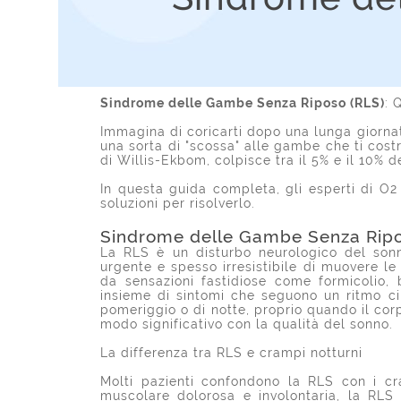
Sindrome delle Gambe Senza Riposo (RLS)
: 
Immagina di coricarti dopo una lunga giornata
una sorta di "scossa" alle gambe che ti cos
di Willis-Ekbom, colpisce tra il 5% e il 10% 
In questa guida completa, gli esperti di O2
soluzioni per risolverlo.
Sindrome delle Gambe Senza Riposo
La RLS è un disturbo neurologico del so
urgente e spesso irresistibile di muovere l
da sensazioni fastidiose come formicolio, 
insieme di sintomi che seguono un ritmo c
pomeriggio o di notte, proprio quando il cor
modo significativo con la qualità del sonno.
La differenza tra RLS e crampi notturni
Molti pazienti confondono la RLS con i cr
muscolare dolorosa e involontaria, la RLS