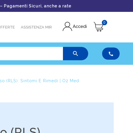
i Sicuri, anche a rate
0
Accedi
FFERTE
ASSISTENZA MIR


o (RLS): Sintomi E Rimedi | O2 Med
o (RLS)