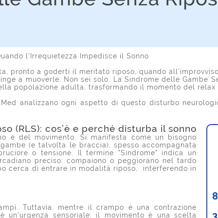
Quando l'Irrequietezza Impedisce il Sonno
, pronto a goderti il meritato riposo, quando all'improvviso
tringe a muoverle. Non sei solo. La Sindrome delle Gambe 
della popolazione adulta, trasformando il momento del relax 
 Med analizzano ogni aspetto di questo disturbo neurologico
 (RLS): cos’è e perché disturba il sonno
nno e del movimento. Si manifesta come un bisogno
e gambe (e talvolta le braccia), spesso accompagnata
bruciore o tensione. Il termine "Sindrome" indica un
ircadiano preciso: compaiono o peggiorano nel tardo
po cerca di entrare in modalità riposo, interferendo in
8
ampi. Tuttavia, mentre il crampo è una contrazione
 è un'urgenza sensoriale: il movimento è una scelta