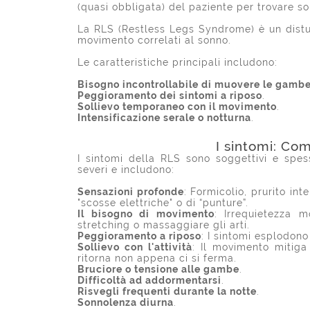
(quasi obbligata) del paziente per trovare s
La RLS (Restless Legs Syndrome) è un distur
movimento correlati al sonno.
Le caratteristiche principali includono:
Bisogno incontrollabile di muovere le gamb
Peggioramento dei sintomi a riposo
.
Sollievo temporaneo con il movimento
.
Intensificazione serale o notturna
.
I sintomi: Co
I sintomi della RLS sono soggettivi e spess
severi e includono:
Sensazioni profonde
: Formicolio, prurito int
"scosse elettriche"
o di “punture”
.
Il bisogno di movimento
: Irrequietezza m
stretching o massaggiare gli arti.
Peggioramento a riposo
: I sintomi esplodono
Sollievo con l'attività
: Il movimento mitiga
ritorna non appena ci si ferma.
Bruciore o tensione alle gambe
.
Difficoltà ad addormentarsi
.
Risvegli frequenti durante la notte
.
Sonnolenza diurna
.