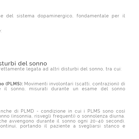
ne del sistema dopaminergico, fondamentale per il
:
sturbi del sonno
tamente legata ad altri disturbi del sonno, tra cui:
nno (PLMS):
Movimenti involontari (scatti, contrazioni) di
 il sonno, misurati durante un esame del sonno
anche di PLMD - condizione in cui i PLMS sono così
onno (insonnia, risvegli frequenti) o sonnolenza diurna.
e che avvengono durante il sonno ogni 20-40 secondi.
ontinui, portando il paziente a svegliarsi stanco e