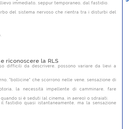
ollievo immediato, seppur temporaneo, dal fastidio.
bo del sistema nervoso che rientra tra i disturbi del
e
.
me riconoscere la RLS
o difficili da descrivere,
possono variare da lievi a
erno, "bollicine" che scorrono nelle vene, sensazione di
otoria, la necessità impellente di camminare, fare
Antonino Saccà
 quando si è seduti (al cinema, in aereo) o sdraiati.
3 anni fa
 il fastidio quasi istantaneamente, ma la sensazione
Grande
professionalità e