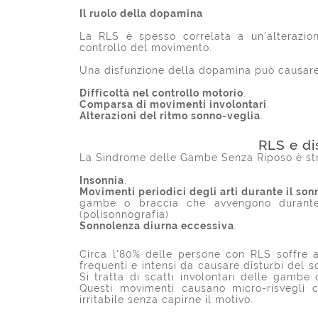
Il ruolo della dopamina
La RLS è spesso correlata a un’alterazio
controllo del movimento.
Una disfunzione della dopamina può causare
Difficoltà nel controllo motorio
.
Comparsa di movimenti involontari
.
Alterazioni del ritmo sonno-veglia
.
RLS e di
La Sindrome delle Gambe Senza Riposo è stret
Insonnia
.
Movimenti periodici degli arti durante il so
gambe o braccia che avvengono durante
(polisonnografia)
Sonnolenza diurna eccessiva
.
Circa l'80% delle persone con RLS soffre 
frequenti e intensi da causare disturbi del s
Si tratta di scatti involontari delle gamb
Questi movimenti causano micro-risvegli c
irritabile senza capirne il motivo.