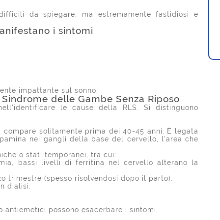
gentilezza del
vostro tecnico ,
difficili da spiegare, ma estremamente fastidiosi e
Me lo ha fatto
Leggi di più
nifestano i sintomi
indossare prima così
stanotte lo porterò con
l’aggiunta della garza
adesiva che mi ha
consigliato .
ente impattante sul sonno.
lla Sindrome delle Gambe Senza Riposo
ell'identificare le cause della RLS. Si distinguono
a, compare solitamente prima dei 40-45 anni. È legata
amina nei gangli della base del cervello, l'area che
iche o stati temporanei, tra cui:
a, bassi livelli di ferritina nel cervello alterano la
o trimestre (spesso risolvendosi dopo il parto).
n dialisi.
i o antiemetici possono esacerbare i sintomi.