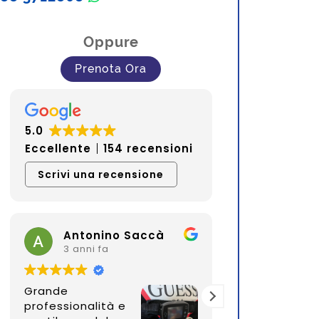
Oppure
Prenota Ora
5.0
Eccellente
154 recensioni
Scrivi una recensione
Jasef 74
Sara
2 mesi fa
3 mesi 
Questo utente ha lasciato
Questo utent
solo una valutazione.
solo una valu