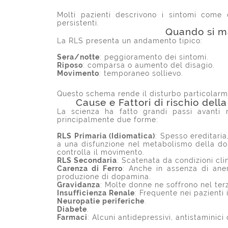
Molti pazienti descrivono i sintomi come 
persistenti.
Quando si ma
La RLS presenta un andamento tipico:
Sera/notte
: peggioramento dei sintomi.
Riposo
: comparsa o aumento del disagio.
Movimento
: temporaneo sollievo.
Questo schema rende il disturbo particolarm
Cause e Fattori di rischio de
La scienza ha fatto grandi passi avanti n
principalmente due forme:
RLS Primaria (Idiomatica)
: Spesso ereditari
a una disfunzione nel metabolismo della dop
controlla il movimento.
RLS Secondaria
: Scatenata da condizioni clin
Carenza di Ferro
: Anche in assenza di anemi
produzione di dopamina.
Gravidanza
: Molte donne ne soffrono nel terz
Insufficienza Renale
: Frequente nei pazienti i
Neuropatie periferiche
.
Diabete
.
Farmaci
: Alcuni antidepressivi, antistaminic