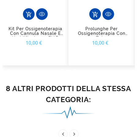
add_shopping_cart
add_shopping_cart
Kit Per Ossigenoterapia
Prolunghe Per
Con Cannula Nasale E
Ossigenoterapia Con
Umidificatore - FIAB
Tubo
Prezzo
Prezzo
10,00 €
10,00 €
Antischiacciamento FIAB
8 ALTRI PRODOTTI DELLA STESSA
CATEGORIA:

