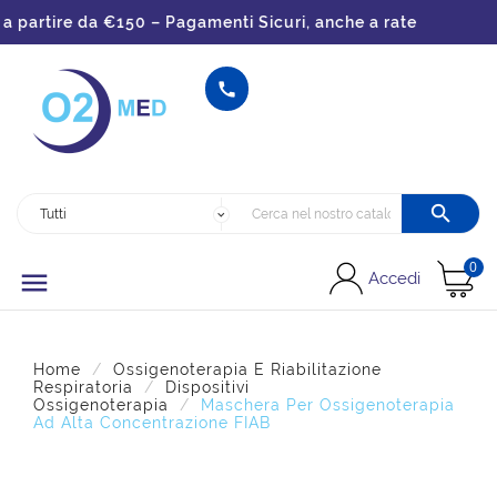
partire da €150 – Pagamenti Sicuri, anche a rate


0

Accedi
Home
Ossigenoterapia E Riabilitazione
Respiratoria
Dispositivi
Ossigenoterapia
Maschera Per Ossigenoterapia
Ad Alta Concentrazione FIAB