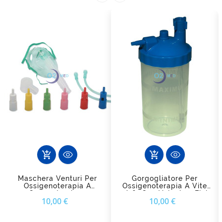
add_shopping_cart
add_shopping_cart
Maschera Venturi Per
Gorgogliatore Per
Ossigenoterapia A
Ossigenoterapia A Vite
Concentrazione
9/16″ Con Valvola - Fiab
Prezzo
Prezzo
10,00 €
10,00 €
Variabile FIAB
(Standard E Hi-Flow)