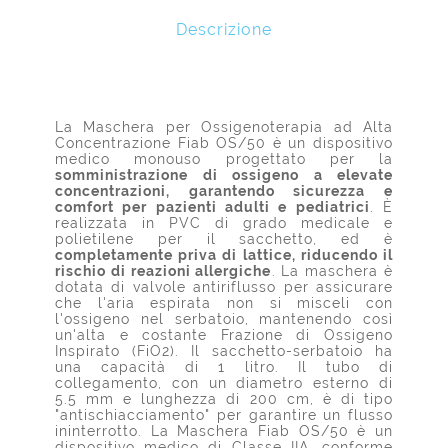
Descrizione
La Maschera per Ossigenoterapia ad Alta
Concentrazione Fiab OS/50 è un dispositivo
medico monouso progettato per la
somministrazione di ossigeno a elevate
concentrazioni, garantendo sicurezza e
comfort per pazienti adulti e pediatrici
. È
realizzata in PVC di grado medicale e
polietilene per il sacchetto, ed è
completamente priva di lattice, riducendo il
rischio di reazioni allergiche
. La maschera è
dotata di valvole antiriflusso per assicurare
che l'aria espirata non si misceli con
l'ossigeno nel serbatoio, mantenendo così
un'alta e costante Frazione di Ossigeno
Inspirato (FiO2). Il sacchetto-serbatoio ha
una capacità di 1 litro. Il tubo di
collegamento, con un diametro esterno di
5.5 mm e lunghezza di 200 cm, è di tipo
"antischiacciamento" per garantire un flusso
ininterrotto. La Maschera Fiab OS/50 è un
dispositivo medico di Classe IIA, conforme