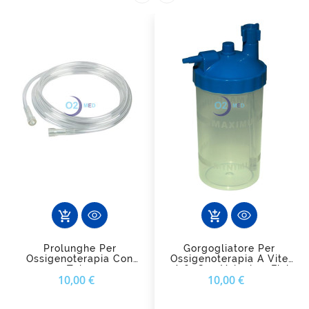
add_shopping_cart
add_shopping_cart
Prolunghe Per
Gorgogliatore Per
Ossigenoterapia Con
Ossigenoterapia A Vite
Tubo
9/16″ Con Valvola - Fiab
Prezzo
Prezzo
10,00 €
10,00 €
Antischiacciamento FIAB
(Standard E Hi-Flow)