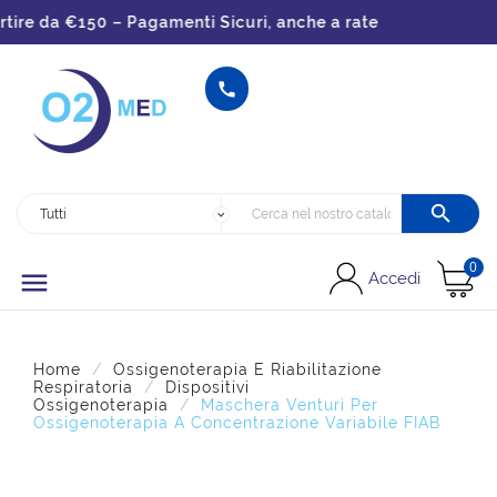
re da €150 – Pagamenti Sicuri, anche a rate


0

Accedi
Home
Ossigenoterapia E Riabilitazione
Respiratoria
Dispositivi
Ossigenoterapia
Maschera Venturi Per
Ossigenoterapia A Concentrazione Variabile FIAB