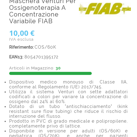
Maschera Venturi Per
Ossigenoterapia A
Concentrazione
Variabile FIAB
10,00 €
IVA esclusa
Riferimento:
COS/60K
EAN13:
8054701395172
Articoli in Magazzino:
30
Dispositivo medico monouso di Classe IIA,
conforme al Regolamento (UE) 2017/745.
Utilizza il sistema Venturi con sette adattatori
codificati a colori per variare la concentrazione di
ossigeno dal 24% al 60%.
Dotato di un tubo "antischiacciamento" (kink
resistant sure flow tubing) che riduce il rischio di
interruzione del flusso.
Prodotto in PVC di grado medicale e polipropilene,
completamente privo di lattice.
Disponibile in versione per adulti (OS/60K) e
pediatrica (OS/70K), e anche per pazienti