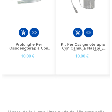
add_shopping_cart
add_shopping_cart
Prolunghe Per
Kit Per Ossigenoterapia
Ossigenoterapia Con
Con Cannula Nasale E
Tubo
Umidificatore - FIAB
Prezzo
Prezzo
10,00 €
10,00 €
Antischiacciamento FIAB