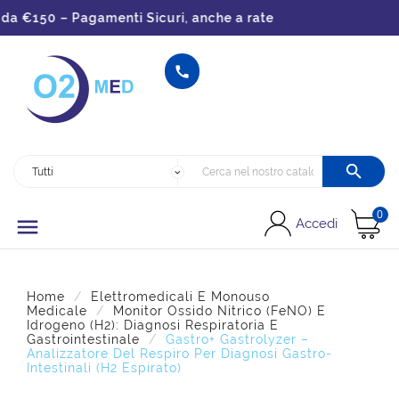
€150 – Pagamenti Sicuri, anche a rate


0

Accedi
Home
Elettromedicali E Monouso
Medicale
Monitor Ossido Nitrico (FeNO) E
Idrogeno (H2): Diagnosi Respiratoria E
Gastrointestinale
Gastro+ Gastrolyzer –
Analizzatore Del Respiro Per Diagnosi Gastro-
Intestinali (H2 Espirato)