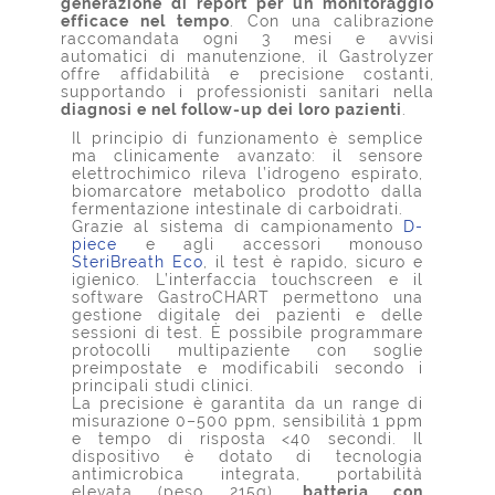
generazione di report per un monitoraggio
efficace nel tempo
. Con una calibrazione
raccomandata ogni 3 mesi e avvisi
automatici di manutenzione, il Gastrolyzer
offre affidabilità e precisione costanti,
supportando i professionisti sanitari nella
diagnosi e nel follow-up dei loro pazienti
.
Il principio di funzionamento è semplice
ma clinicamente avanzato: il sensore
elettrochimico rileva l’idrogeno espirato,
biomarcatore metabolico prodotto dalla
fermentazione intestinale di carboidrati.
Grazie al sistema di campionamento
D-
piece
e agli accessori monouso
SteriBreath Eco
, il test è rapido, sicuro e
igienico. L’interfaccia touchscreen e il
software GastroCHART permettono una
gestione digitale dei pazienti e delle
sessioni di test. È possibile programmare
protocolli multipaziente con soglie
preimpostate e modificabili secondo i
principali studi clinici.
La precisione è garantita da un range di
misurazione 0–500 ppm, sensibilità 1 ppm
e tempo di risposta <40 secondi. Il
dispositivo è dotato di tecnologia
antimicrobica integrata, portabilità
elevata (peso 215g),
batteria con