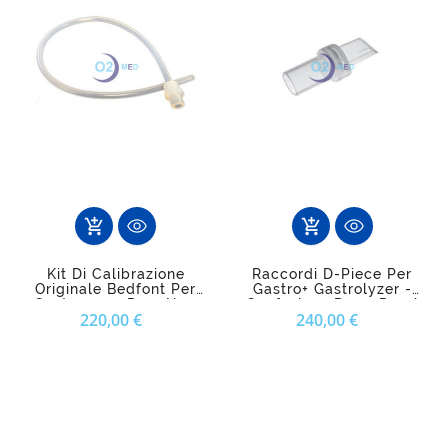
add_shopping_cart
add_shopping_cart
Kit Di Calibrazione
Raccordi D-Piece Per
Originale Bedfont Per
Gastro+ Gastrolyzer -
Gastro+ 100 Ppm H2 -
Confezione Da 12 Pezzi
Prezzo
Prezzo
220,00 €
240,00 €
Valvola, Flussimetro E
Raccordo