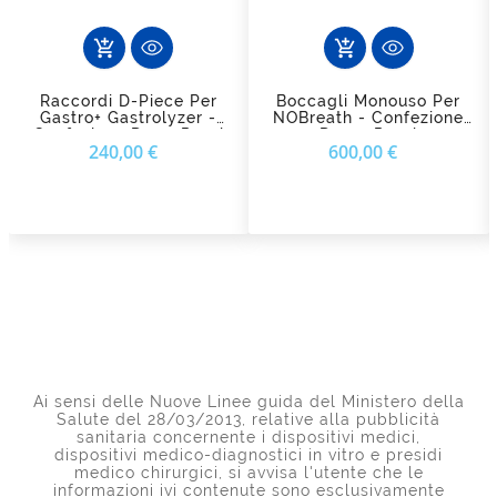
add_shopping_cart
add_shopping_cart
Raccordi D-Piece Per
Boccagli Monouso Per
Gastro+ Gastrolyzer -
NOBreath - Confezione
Confezione Da 12 Pezzi
Da 50 Pezzi
Prezzo
Prezzo
240,00 €
600,00 €
Ai sensi delle Nuove Linee guida del Ministero della
Salute del 28/03/2013, relative alla pubblicità
sanitaria concernente i dispositivi medici,
dispositivi medico-diagnostici in vitro e presidi
medico chirurgici, si avvisa l'utente che le
informazioni ivi contenute sono esclusivamente