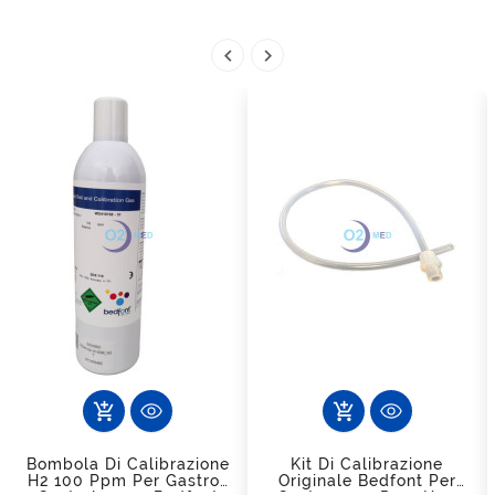


add_shopping_cart
add_shopping_cart
Bombola Di Calibrazione
Kit Di Calibrazione
H2 100 Ppm Per Gastro+
Originale Bedfont Per