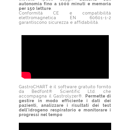
autonomia fino a 1000 minuti e memoria
per 150 letture
.
Conformità CE e compatibilità
elettromagnetica EN 60601-1-2
garantiscono sicurezza e affidabilità.
GastroCHART è il software gratuito fornito
da Bedfont® Scientific Ltd. che
accompagna il Gastrolyzer®.
Permette di
gestire in modo efficiente i dati dei
pazienti, analizzare i risultati dei test
dell'idrogeno respiratorio e monitorare i
progressi nel tempo