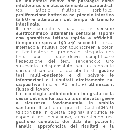
un indicatore chiave per patologie come
intolleranze e malassorbimenti ai carboidrati
(es. lattosio, fruttosio, sorbitolo),
proliferazione batterica nel piccolo intestino
(SIBO) e alterazioni del tempo di transito
intestinale
.
Il funzionamento si basa su un
sensore
elettrochimico altamente sensibile (1ppm)
che garantisce letture rapide e affidabili
(tempo di risposta T90 <40 secondi)
. La sua
interfaccia intuitiva con touchscreen a colori
e l'edificatore di protocollo integrato con
timer per il countdown semplificano
l'esecuzione dei test, rendendolo uno
strumento indispensabile per un ambiente
clinico dinamico. La possibilità di
gestire
test multi-paziente e di salvare le
informazioni e i risultati direttamente sul
dispositivo
(fino a 150 letture)
ottimizza il
flusso di lavoro
.
La tecnologia antimicrobica integrata nella
cassa del monitor assicura un'elevata igiene
e sicurezza, fondamentale in ambito
sanitario
. Il software gratuito GastroCHART
(disponibile in questa pagina) amplifica le
capacità del dispositivo, consentendo una
gestione completa dei dati dei pazienti,
l'analisi approfondita dei risultati e la