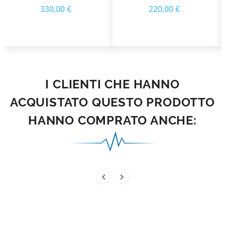
Gastrolyzer – Bedfont
Gastro+ 100 Ppm H2 -
Prezzo
Prezzo
330,00 €
220,00 €
Valvola, Flussimetro E
Raccordo
I CLIENTI CHE HANNO
ACQUISTATO QUESTO PRODOTTO
HANNO COMPRATO ANCHE:

