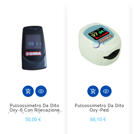
add_shopping_cart
add_shopping_cart
Pulsossimetro Da Dito
Pulsossimetro Da Dito
Oxy-6 Con Rilevazione
Oxy-Ped
SpO2, Battito E Indice Di
Prezzo
Prezzo
50,00 €
88,10 €
Perfusione