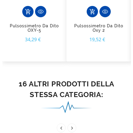
add_shopping_cart
add_shopping_cart
Pulsossimetro Da Dito
Pulsossimetro Da Dito
OXY-5
Oxy 2
Prezzo
Prezzo
34,29 €
19,52 €
16 ALTRI PRODOTTI DELLA
STESSA CATEGORIA:

