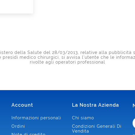
stero della Salute del 28/03/2013, relative alla pubblicità s
 e presidi medico chirurgici, si avvisa l'utente che le inform
rivolte agli operatori professional
Account
La Nostra Azienda
Informazioni personali
Chi siamo
Ordini
Condizioni Generali Di
Vendita
Note di credito