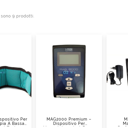
 sono 9 prodotti.
add_shopping_cart
positivo Per
MAG2000 Premium –
M
pia A Bassa
Dispositivo Per
Ma
a I-Tech
Magnetoterapia A Bassa
Prof