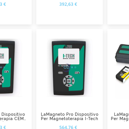
Prezzo
Prezzo
3 €
392,63 €
Frequenza I-Tech
add_shopping_cart
Dispositivo
LaMagneto Pro Dispositivo
LaMagn
erapia CEMP
Per Magnetoterapia I-Tech
Per Mag
ech
No
Prezzo
Prezzo
3 €
564,76 €