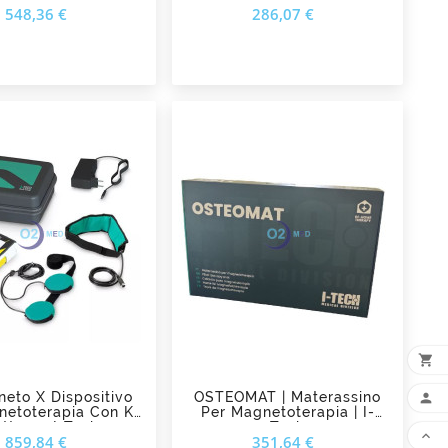
Prezzo
Prezzo
548,36 €
286,07 €
add_shopping_cart
add_shopping_cart

AG
eto X Dispositivo
OSTEOMAT | Materassino

netoterapia Con Kit
Per Magnetoterapia | I-
tturno I-Tech
Tech

Prezzo
Prezzo
859,84 €
351,64 €