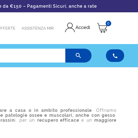
 €150 – Pagamenti Sicuri, anche a rate
0
Accedi
FFERTE
ASSISTENZA MIR


sare a casa o in ambito professionale
. Offriamo
are patologie ossee e muscolari, anche con gesso
.
rassin
i, per un
recupero efficace
e un
maggiore