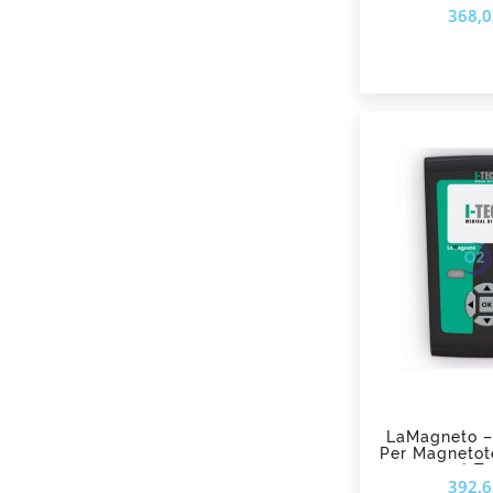
368,0
add_shopping_cart
LaMagneto – 
Per Magnetot
I-T
392,6