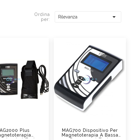
Ordina

Rilevanza
per:
add_shopping_cart
add_shopping_cart
AG2000 Plus
MAG700 Dispositivo Per
gnetoterapia
Magnetoterapia A Bassa
essionale I-Tech
Frequenza I-Tech