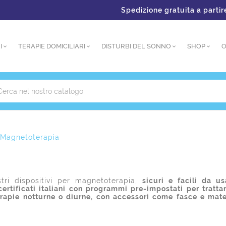
Spedizione gratuita a partire da
I
TERAPIE DOMICILIARI
DISTURBI DEL SONNO
SHOP
O
Magnetoterapia
stri dispositivi per magnetoterapia,
sicuri e facili da u
ertificati italiani con programmi pre-impostati per tratt
erapie notturne o diurne, con accessori come fasce e mate