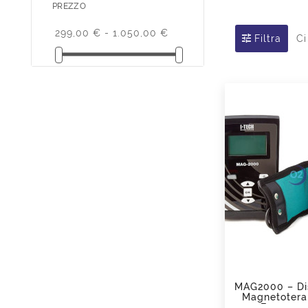
PREZZO
299,00 € - 1.050,00 €
Filtra
Ci
add_shopping_cart
MAG2000 – Dis
Magnetotera
Frequenz