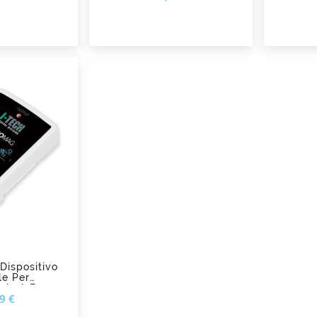
ispositivo
le Per
pia A Bassa
Prezzo
9 €
a I-Tech