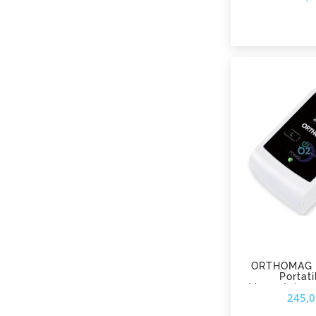
add_shopping_cart
ORTHOMAG D
Portati
Magnetotera
245,0
Frequenz