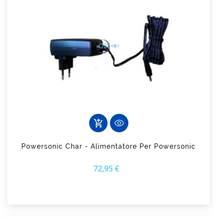
add_shopping_cart
Powersonic Char - Alimentatore Per Powersonic
Prezzo
72,95 €