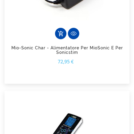
add_shopping_cart
Mio-Sonic Char - Alimentatore Per MioSonic E Per
Sonicstim
Prezzo
72,95 €