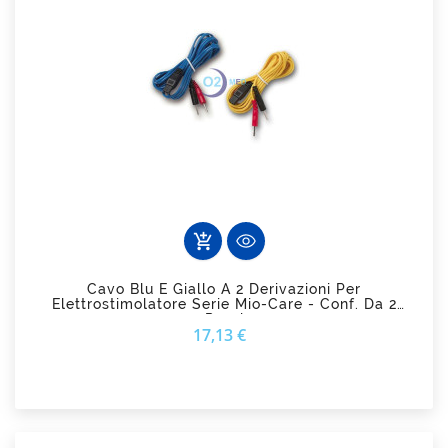
add_shopping_cart
Cavo Blu E Giallo A 2 Derivazioni Per
Elettrostimolatore Serie Mio-Care - Conf. Da 2
Pezzi
Prezzo
17,13 €