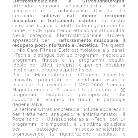
Elettrostimolazione e Ultrasuonoterapia
,
offrendo soluzioni all'avanguardia per il
benessere e la riabilitazione. Che tu stia
cercando
sollievo dal dolore, recupero
muscolare o trattamenti estetici
, la nostra
selezione include prodotti delle migliori marche,
come I-TECH, garantendo efficacia e affidabilità.
Nella categoria Elettrostimolazione, troverai
apparecchi per il
rafforzamento muscolare, il
recupero post-infortunio e l'estetica
. Tra questi,
il Mio Care Fitness Elettrostimolatore a 2 canali
I-Tech si distingue con 20 programmi medici, 20
programmi fitness e 15 programmi beauty,
ideale per atleti, terapisti e per chi desidera
migliorare il proprio aspetto fisico.
Per la Magnetoterapia, offriamo dispositivi
innovativi progettati per condizioni ossee e
muscolari. Un esempio è il MAG 2000 Premium
Magnetoterapia a 2 canali I-Tech, dotato di 35
programmi terapeutici preimpostati, che
supporta il recupero da traumi e patologie
degenerative.
La sezione Ultrasuonoterapia include apparecchi
per trattamenti analgesici e antinfiammatori. Il
Powersonic - Ultrasuonoterapia I-Tech, con 13
programmi preimpostati, è un'ottima soluzione
per patologie muscolo-scheletriche,
promuovendo la rigenerazione tissutale e