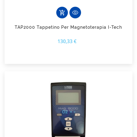
add_shopping_cart
TAP2000 Tappetino Per Magnetoterapia I-Tech
Prezzo
130,33 €