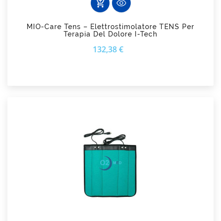
add_shopping_cart
MIO-Care Tens – Elettrostimolatore TENS Per
Terapia Del Dolore I-Tech
Prezzo
132,38 €