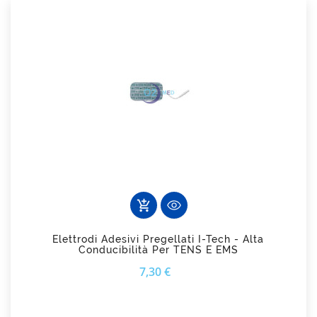
add_shopping_cart
Elettrodi Adesivi Pregellati I-Tech - Alta
Conducibilità Per TENS E EMS
Prezzo
7,30 €