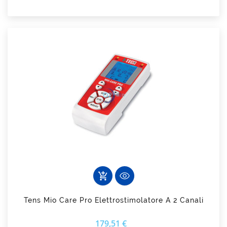
add_shopping_cart
Tens Mio Care Pro Elettrostimolatore A 2 Canali
Prezzo
179,51 €