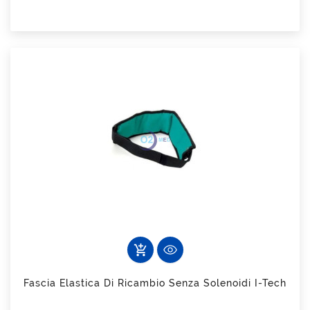
add_shopping_cart
Fascia Elastica Di Ricambio Senza Solenoidi I-Tech