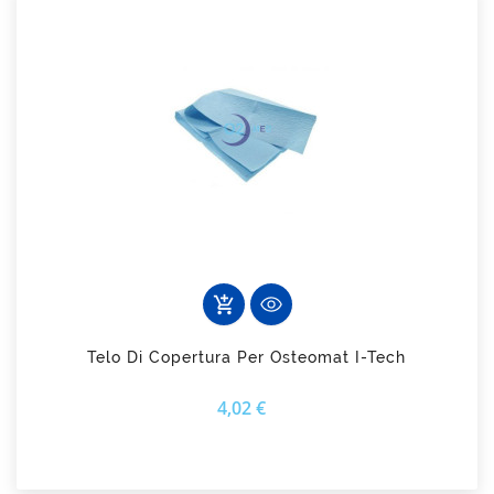
add_shopping_cart
Telo Di Copertura Per Osteomat I-Tech
Prezzo
4,02 €