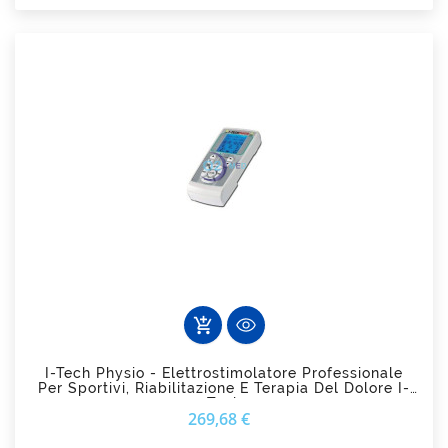
add_shopping_cart
I-Tech Physio - Elettrostimolatore Professionale
Per Sportivi, Riabilitazione E Terapia Del Dolore I-
Tech
Prezzo
269,68 €