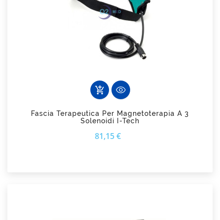
add_shopping_cart
Fascia Terapeutica Per Magnetoterapia A 3
Solenoidi I-Tech
Prezzo
81,15 €