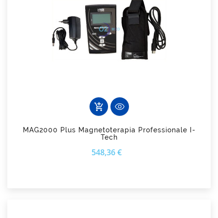
add_shopping_cart
MAG2000 Plus Magnetoterapia Professionale I-
Tech
Prezzo
548,36 €