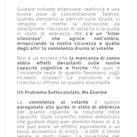
Guidare richiede attenzione, reattività e una
buona dose di concentrazione. Spesso,
quando pensiamo ai pericoli sulla strada, ci
vengono in mente la distrazione da
smartphone, l'eccesso di velocità o la guida
in stato di ebbrezza. Ma
c'è un "killer
silenzioso" che agisce nell'ombra,
minacciando la nostra sicurezza e quella
degli altri: la sonnolenza diurna al volante
.
Non è un mistero che
la mancanza di sonno
abbia effetti devastanti sulle nostre
capacità cognitive e fisiche
. Ma qual è
l'incidenza reale di questo fenomeno sugli
incidenti stradali? Le statistiche e le
ricerche ci offrono un quadro allarmante.
Un Problema Sottovalutato, Ma Enorme
La
sonnolenza al volante
è spesso
paragonata alla guida in stato di ebbrezza
per quanto riguarda la riduzione delle
capacità. Studi scientifici hanno dimostrato
che guidare dopo aver dormito meno di 4-5
ore può avere un effetto equivalente a un
tasso alcolemico di 0.05% - 0.08%, il limite
legale in molti paesi. La privazione del