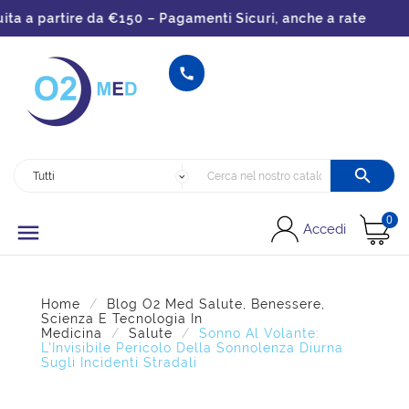
 a partire da €150 – Pagamenti Sicuri, anche a rate


0

Accedi
Home
Blog O2 Med Salute, Benessere,
Scienza E Tecnologia In
Medicina
Salute
Sonno Al Volante:
L'Invisibile Pericolo Della Sonnolenza Diurna
Sugli Incidenti Stradali