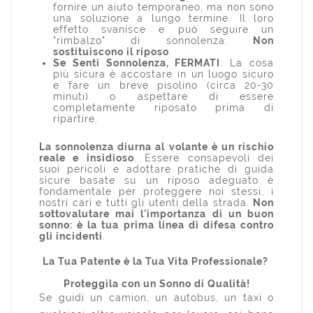
fornire un aiuto temporaneo, ma non sono
una soluzione a lungo termine. Il loro
effetto svanisce e può seguire un
"rimbalzo" di sonnolenza.
Non
sostituiscono il riposo
.
Se Senti Sonnolenza, FERMATI
: La cosa
più sicura è accostare in un luogo sicuro
e fare un breve pisolino (circa 20-30
minuti) o aspettare di essere
completamente riposato prima di
ripartire.
La sonnolenza diurna al volante è un rischio
reale e insidioso
. Essere consapevoli dei
suoi pericoli e adottare pratiche di guida
sicure basate su un riposo adeguato è
fondamentale per proteggere noi stessi, i
nostri cari e tutti gli utenti della strada.
Non
sottovalutare mai l'importanza di un buon
sonno: è la tua prima linea di difesa contro
gli incidenti
.
La Tua Patente è la Tua Vita Professionale?
Proteggila con un Sonno di Qualità!
Se guidi un camion, un autobus, un taxi o