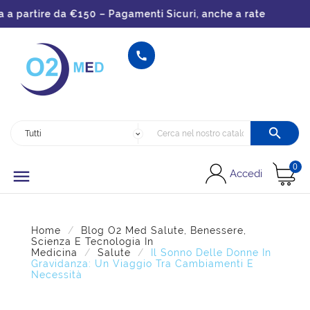
partire da €150 – Pagamenti Sicuri, anche a rate


0

Accedi
Home
Blog O2 Med Salute, Benessere,
Scienza E Tecnologia In
Medicina
Salute
Il Sonno Delle Donne In
Gravidanza: Un Viaggio Tra Cambiamenti E
Necessità