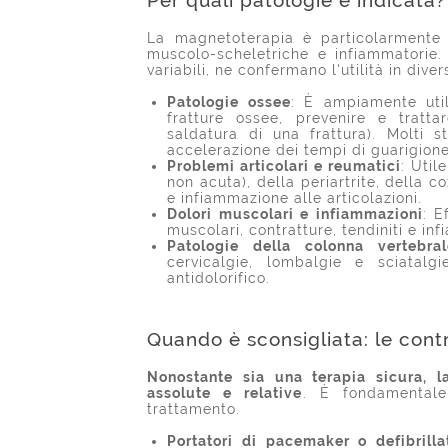
Per quali patologie è indicata?
La magnetoterapia è particolarmente 
muscolo-scheletriche e infiammatorie. G
variabili, ne confermano l'utilità in diver
Patologie ossee
: È ampiamente util
fratture ossee, prevenire e tratta
saldatura di una frattura). Molti s
accelerazione dei tempi di guarigione
Problemi articolari e reumatici
: Util
non acuta), della periartrite, della c
e infiammazione alle articolazioni.
Dolori muscolari e infiammazioni
: E
muscolari, contratture, tendiniti e inf
Patologie della colonna vertebral
cervicalgie, lombalgie e sciatalg
antidolorifico.
Quando è sconsigliata: le cont
Nonostante sia una terapia sicura, l
assolute e relative
. È fondamentale
trattamento.
Portatori di pacemaker o defibrilla