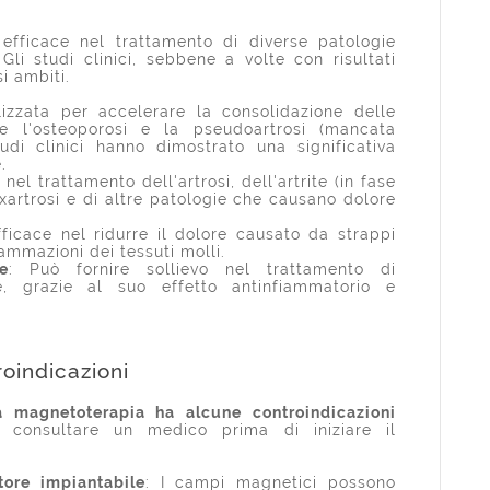
efficace nel trattamento di diverse patologie
li studi clinici, sebbene a volte con risultati
si ambiti.
izzata per accelerare la consolidazione delle
re l'osteoporosi e la pseudoartrosi (mancata
tudi clinici hanno dimostrato una significativa
.
e nel trattamento dell'artrosi, dell'artrite (in fase
oxartrosi e di altre patologie che causano dolore
fficace nel ridurre il dolore causato da strappi
iammazioni dei tessuti molli.
e
: Può fornire sollievo nel trattamento di
ie, grazie al suo effetto antinfiammatorio e
roindicazioni
a magnetoterapia ha alcune controindicazioni
 consultare un medico prima di iniziare il
tore impiantabile
: I campi magnetici possono