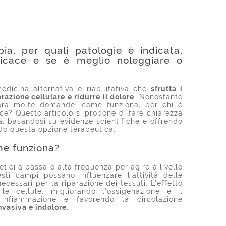
ia, per quali patologie è indicata,
ficace e se è meglio noleggiare o
dicina alternativa e riabilitativa che
sfrutta i
azione cellulare e ridurre il dolore
. Nonostante
cora molte domande: come funziona, per chi è
ace? Questo articolo si propone di fare chiarezza
ia, basandosi su evidenze scientifiche e offrendo
do questa opzione terapeutica.
me funziona?
ici a bassa o alta frequenza per agire a livello
sti campi possano influenzare l'attività delle
necessari per la riparazione dei tessuti. L'effetto
 le cellule, migliorando l'ossigenazione e il
l'infiammazione e favorendo la circolazione
invasiva e indolore
.