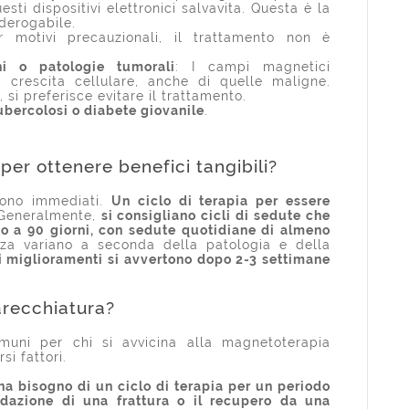
esti dispositivi elettronici salvavita. Questa è la
derogabile.
r motivi precauzionali, il trattamento non è
i o patologie tumorali
: I campi magnetici
a crescita cellulare, anche di quelle maligne.
 si preferisce evitare il trattamento.
tubercolosi o diabete giovanile
.
per ottenere benefici tangibili?
sono immediati.
Un ciclo di terapia per essere
 Generalmente,
si consigliano cicli di sedute che
o a 90 giorni, con sedute quotidiane di almeno
za variano a seconda della patologia e della
i miglioramenti si avvertono dopo 2-3 settimane
arecchiatura?
uni per chi si avvicina alla magnetoterapia
si fattori.
 ha bisogno di un ciclo di terapia per un periodo
idazione di una frattura o il recupero da una