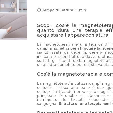
⏱
Tempo di lettura:
5 min
Scopri cos'è la magnetoterap
quanto dura una terapia ef
acquistare l'apparecchiatura
La magnetoterapia è una tecnica di me
campi magnetici per stimolare la rigener
sia utilizzata da decenni, genera an
indicata e, soprattutto, è davvero effic
su tutti gli aspetti della magnetoterap
un quadro completo per chi sta valutan
Cos'è la magnetoterapia e co
La magnetoterapia utilizza campi magnet
cellulare. L'idea alla base è che que
cellule, riattivando i processi biologici 
principale è quello di ripolarizzare
nutrimento dei tessuti, riducendo 
sanguigna.
Si tratta di una terapia non 