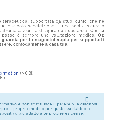
terapeutica, supportata da studi clinici che ne
ogie muscolo-scheletriche. È una scelta sicura e
controindicazioni e di agire con costanza. Che si
imo passo è sempre una valutazione medica.
O2
anguardia per la magnetoterapia per supportarti
nessere, comodamente a casa tua
.
formation
(NCBI)
FI).
rmativo e non sostituisce il parere o la diagnosi
mpre il proprio medico per qualsiasi dubbio o
spositivo più adatto alle proprie esigenze.