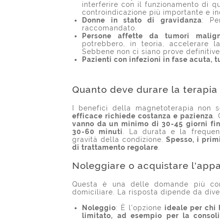
interferire con il funzionamento di qu
controindicazione più importante e in
Donne in stato di gravidanza
: Pe
raccomandato.
Persone affette da tumori malign
potrebbero, in teoria, accelerare l
Sebbene non ci siano prove definitive,
Pazienti con infezioni in fase acuta, 
Quanto deve durare la terapia 
I benefici della magnetoterapia non 
efficace richiede costanza e pazienza
.
vanno da un minimo di 30-45 giorni fin
30-60 minuti
. La durata e la frequen
gravità della condizione.
Spesso, i prim
di trattamento regolare
.
Noleggiare o acquistare l'app
Questa è una delle domande più com
domiciliare. La risposta dipende da diver
Noleggio
: È l'opzione
ideale per chi
limitato, ad esempio per la consol