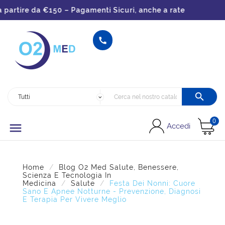
tire da €150 – Pagamenti Sicuri, anche a rate


0

Accedi
Home
Blog O2 Med Salute, Benessere,
Scienza E Tecnologia In
Medicina
Salute
Festa Dei Nonni: Cuore
Sano E Apnee Notturne - Prevenzione, Diagnosi
E Terapia Per Vivere Meglio