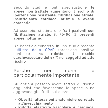
Secondo studi e fonti specialistiche,
le
apnee non trattate aumentano il rischio di
ipertensione resistente, fibrillazione atriale,
insufficienza cardiaca, aritmie e eventi
coronarici
.
Ad esempio, si stima che
fra i pazienti con
fibrillazione atriale, il 50-60 % presenti
apnee notturne
.
Un beneficio concreto: in uno studio recente
l’utilizzo della CPAP
(pressione positiva
continua)
ha ridotto il rischio
cardiovascolare del 17 % nei soggetti ad alto
rischio
.
Perché nei nonni è
particolarmente importante
Gli anziani possono avere fattori di rischio
aggiuntivi che favoriscono le apnee o ne
aggravano gli effetti sul cuore:
Obesità, alterazioni anatomiche correlate
all’invecchiamento
Ridotta elasticità vascolare e cardiaca
,