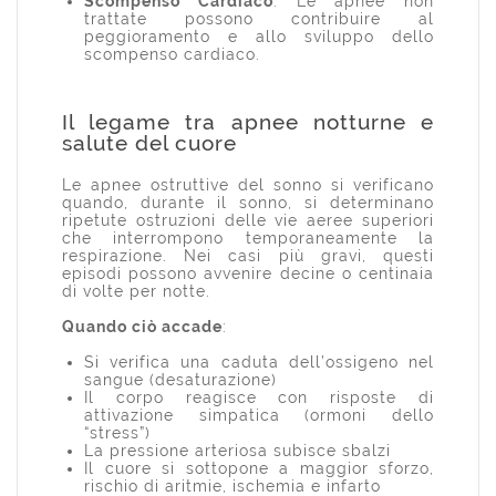
Scompenso Cardiaco
: Le apnee non
trattate possono contribuire al
peggioramento e allo sviluppo dello
scompenso cardiaco.
Il legame tra apnee notturne e
salute del cuore
Le apnee ostruttive del sonno si verificano
quando, durante il sonno, si determinano
ripetute ostruzioni delle vie aeree superiori
che interrompono temporaneamente la
respirazione. Nei casi più gravi, questi
episodi possono avvenire decine o centinaia
di volte per notte.
Quando ciò accade
:
Si verifica una caduta dell’ossigeno nel
sangue (desaturazione)
Il corpo reagisce con risposte di
attivazione simpatica (ormoni dello
“stress”)
La pressione arteriosa subisce sbalzi
Il cuore si sottopone a maggior sforzo,
rischio di aritmie, ischemia e infarto