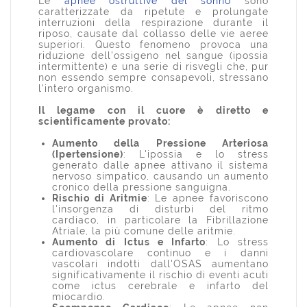
Le
apnee ostruttive del sonno
sono
caratterizzate da ripetute e prolungate
interruzioni della respirazione durante il
riposo, causate dal collasso delle vie aeree
superiori. Questo fenomeno provoca una
riduzione dell'ossigeno nel sangue (ipossia
intermittente) e una serie di risvegli che, pur
non essendo sempre consapevoli, stressano
l'intero organismo.
Il legame con il cuore è diretto e
scientificamente provato:
Aumento della Pressione Arteriosa
(Ipertensione)
: L'ipossia e lo stress
generato dalle apnee attivano il sistema
nervoso simpatico, causando un aumento
cronico della pressione sanguigna.
Rischio di Aritmie
: Le apnee favoriscono
l'insorgenza di disturbi del ritmo
cardiaco, in particolare la Fibrillazione
Atriale, la più comune delle aritmie.
Aumento di Ictus e Infarto
: Lo stress
cardiovascolare continuo e i danni
vascolari indotti dall'OSAS aumentano
significativamente il rischio di eventi acuti
come ictus cerebrale e infarto del
miocardio.