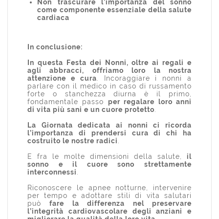
Non trascurare l’importanza del sonno
come componente essenziale della salute
cardiaca
In conclusione:
In questa Festa dei Nonni, oltre ai regali e
agli abbracci, offriamo loro la nostra
attenzione e cura
. Incoraggiare i nonni a
parlare con il medico in caso di russamento
forte o stanchezza diurna è il primo,
fondamentale passo
per regalare loro anni
di vita più sani e un cuore protetto
.
La Giornata dedicata ai nonni ci ricorda
l’importanza di prendersi cura di chi ha
costruito le nostre radici
.
E fra le molte dimensioni della salute,
il
sonno e il cuore sono strettamente
interconnessi
.
Riconoscere le apnee notturne, intervenire
per tempo e adottare stili di vita salutari
può
fare la differenza nel preservare
l’integrità cardiovascolare degli anziani e
migliorare la qualità della loro vita
.