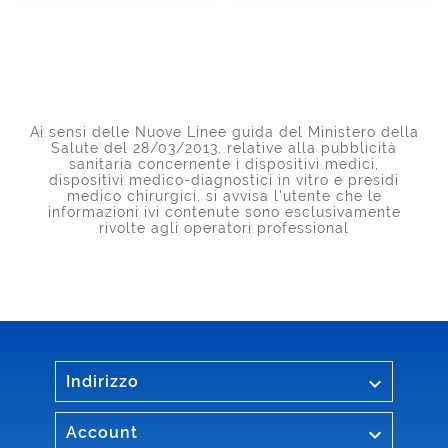
Ai sensi delle Nuove Linee guida del Ministero della
Salute del 28/03/2013, relative alla pubblicità
sanitaria concernente i dispositivi medici,
dispositivi medico-diagnostici in vitro e presidi
medico chirurgici, si avvisa l'utente che le
informazioni ivi contenute sono esclusivamente
rivolte agli operatori professional

Indirizzo

Account