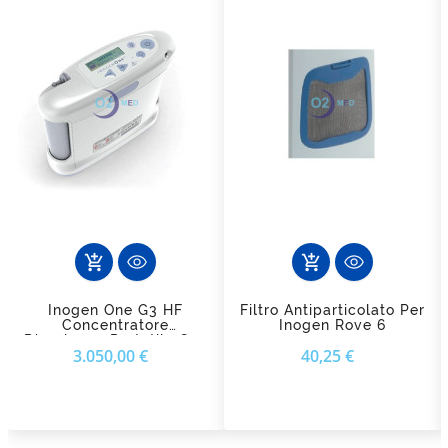
add_shopping_cart
add_shopping_cart
Inogen One G3 HF
Filtro Antiparticolato Per
Concentratore
Inogen Rove 6
D'ossigeno Portatile Con
Prezzo
Prezzo
3.050,00 €
40,25 €
Borsa A Tracolla