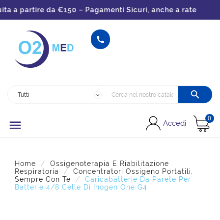
a a partire da €150 – Pagamenti Sicuri, anche a rate


0

Accedi
Home
Ossigenoterapia E Riabilitazione
Respiratoria
Concentratori Ossigeno Portatili,
Sempre Con Te
Caricabatterie Da Parete Per
Batterie 4/8 Celle Di Inogen One G4