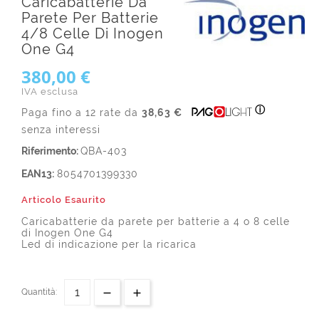
Caricabatterie Da
Parete Per Batterie
4/8 Celle Di Inogen
One G4
380,00 €
IVA esclusa
ⓘ
Paga fino a 12 rate da
38,63 €
senza interessi
Riferimento:
QBA-403
EAN13:
8054701399330
Articolo Esaurito
Caricabatterie da parete per batterie a 4 o 8 celle
di Inogen One G4
Led di indicazione per la ricarica
Quantità: