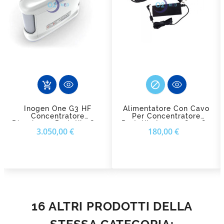

add_shopping_cart
Inogen One G3 HF
Alimentatore Con Cavo
Concentratore
Per Concentratore
D'ossigeno Portatile Con
Portatile Inogen One G3
Prezzo
Prezzo
3.050,00 €
180,00 €
Borsa A Tracolla
16 ALTRI PRODOTTI DELLA