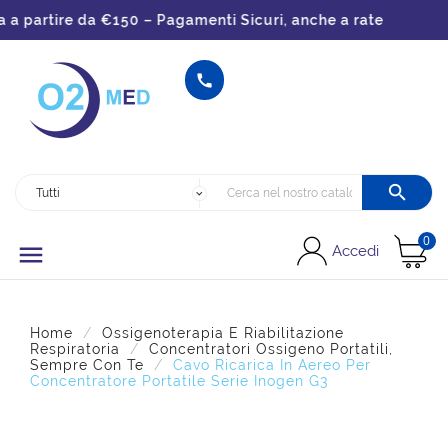
a partire da €150 – Pagamenti Sicuri, anche a rate


0

Accedi
Home
Ossigenoterapia E Riabilitazione
Respiratoria
Concentratori Ossigeno Portatili,
Sempre Con Te
Cavo Ricarica In Aereo Per
Concentratore Portatile Serie Inogen G3