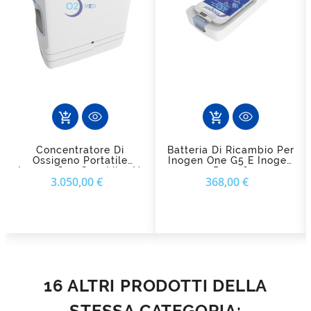
add_shopping_cart
add_shopping_cart
Concentratore Di
Batteria Di Ricambio Per
Ossigeno Portatile
Inogen One G5 E Inogen
Inogen One G5 - Libertà
Rove 6
Prezzo
Prezzo
3.050,00 €
368,00 €
E Autonomia 24/7
16 ALTRI PRODOTTI DELLA
STESSA CATEGORIA: