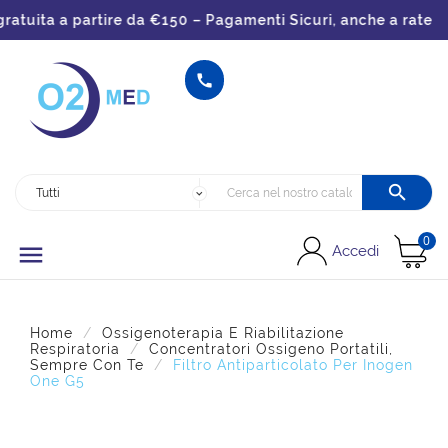
tuita a partire da €150 – Pagamenti Sicuri, anche a rate


0

Accedi
Home
Ossigenoterapia E Riabilitazione
Respiratoria
Concentratori Ossigeno Portatili,
Sempre Con Te
Filtro Antiparticolato Per Inogen
One G5