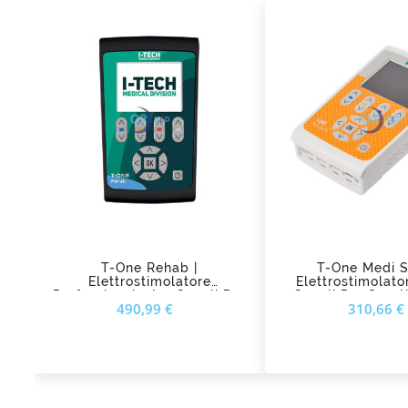
add_shopping_cart
add_shopping_cart
T-One Rehab |
T-One Medi S
Elettrostimolatore
Elettrostimolat
Professionale A 4 Canali Per
Canali Per Sporti
Prezzo
490,99 €
310,66 €
Riabilitazione E Terapia Del
Dolore I-Tech