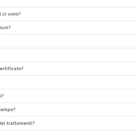
t ci sono?
tuni?
?
ertificato?
o?
 tempo?
dei trattamenti?