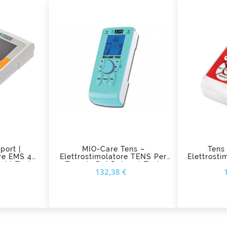
add_shopping_cart
ad
port |
MIO-Care Tens –
Tens
ore EMS 4
Elettrostimolatore TENS Per
Elettrosti
vi I-Tech
Terapia Del Dolore I-Tech
Prezzo
Prezzo
132,38 €