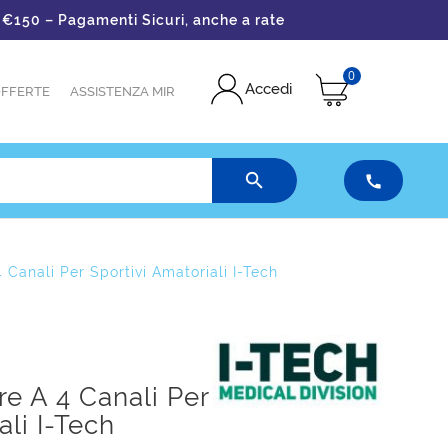
– Pagamenti Sicuri, anche a rate
0
Accedi
FFERTE
ASSISTENZA MIR


 Canali Per Sportivi Amatoriali I-Tech
re A 4 Canali Per
ali I-Tech