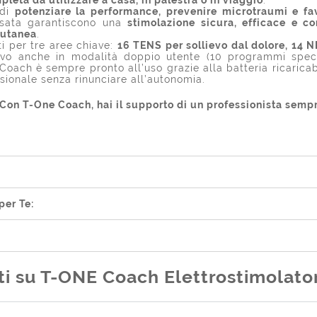
 di
potenziare la performance, prevenire microtraumi e fav
nsata garantiscono una
stimolazione sicura, efficace e co
cutanea
.
i per tre aree chiave:
16 TENS per sollievo dal dolore, 14 
ivo anche in modalità doppio utente (10 programmi specif
e Coach è sempre pronto all’uso grazie alla batteria ricarica
sionale senza rinunciare all’autonomia.
 Con T-One Coach, hai il supporto di un professionista sempre
per Te:
 su T-ONE Coach Elettrostimolator