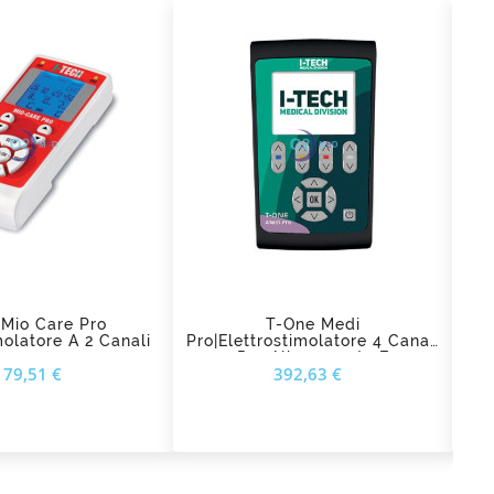
d_shopping_cart
add_shopping_cart
 Mio Care Pro
T-One Medi
molatore A 2 Canali
Pro|Elettrostimolatore 4 Canali
Per Allenamento E
P
Prezzo
Prezzo
179,51 €
392,63 €
Riabilitazione Sportiva I-Tech