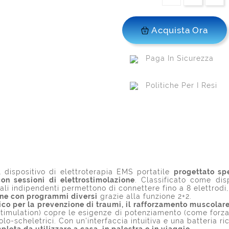
Acquista Ora
Paga In Sicurezza
Politiche Per I Resi
 dispositivo di elettroterapia EMS portatile
progettato sp
on sessioni di elettrostimolazione
. Classificato come dis
nali indipendenti permettono di connettere fino a 8 elettrodi
ne con programmi diversi
grazie alla funzione 2+2.
co per la prevenzione di traumi, il rafforzamento muscolare
timulation) copre le esigenze di potenziamento (come forza
lo-scheletrici. Con un'interfaccia intuitiva e una batteria r
leta da utilizzare a casa, in palestra o in viaggio
.