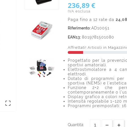
236,89 €
IVA esclusa
Paga fino a 12 rate da
24,0
Riferimento:
AD10051
EAN13:
8019781501080
Affrettati! Articoli in Magazzin
Progettato per la prevenzi
sportivi amatoriali.
Elettrostimolatore a 4 can
elettrodi.
Dotato di programmi per l
sportiva (NEMS) e l'estetic
Funzione 2+2 che perm
contemporaneamente o l'uso
Display grafico a colori retr
Intensità regolabile 1–120 

Programmi preimpostati: 16
Quantità: