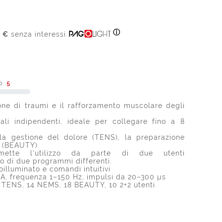
ⓘ
8 €
senza interessi
o:
5
one di traumi e il rafforzamento muscolare degli
ali indipendenti, ideale per collegare fino a 8
a gestione del dolore (TENS), la preparazione
a (BEAUTY).
ette l'utilizzo da parte di due utenti
 di due programmi differenti.
oilluminato e comandi intuitivi
mA, frequenza 1–150 Hz, impulsi da 20–300 µs
 TENS, 14 NEMS, 18 BEAUTY, 10 2+2 utenti