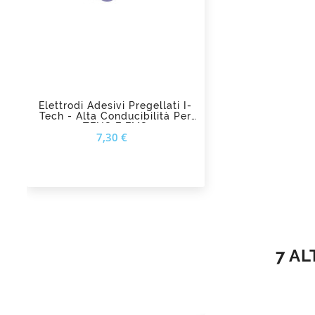
add_shopping_cart
Elettrodi Adesivi Pregellati I-
Tech - Alta Conducibilità Per
TENS E EMS
Prezzo
7,30 €
7 AL