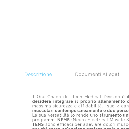
Descrizione
Documenti Allegati
T-One Coach di I-Tech Medical Division è il
desidera integrare il proprio allenamento c
massima sicurezza e affidabilità. I suoi 4 ca
muscolari contemporaneamente o due perso
La sua versatilità lo rende uno
strumento uni
programmi
NEMS
(Neuro Electrical Muscle S
TENS
sono efficaci per alleviare dolori musco
per chi cerca un'opzione professionale e comp