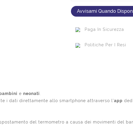
Avvisami Quando Disponi
Paga In Sicurezza
Politiche Per I Resi
bambini
e
neonati
.
tte i dati direttamente allo smartphone attraverso l'
app
dedi
 spostamento del termometro a causa dei movimenti del ba