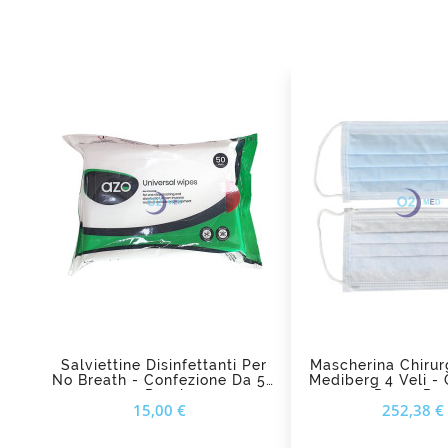

add_shopping_cart
Salviettine Disinfettanti Per
Mascherina Chirur
No Breath - Confezione Da 50
Mediberg 4 Veli -
Pezzi
Da 50 Pez
Prezzo
15,00 €
252,38 €