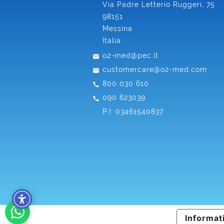
Via Padre Letterio Ruggeri, 75
98151
Messina
Italia
o2-med@pec.it
customercare@o2-med.com
800 030 610
090 623039
P.I: 03461540837
Informati