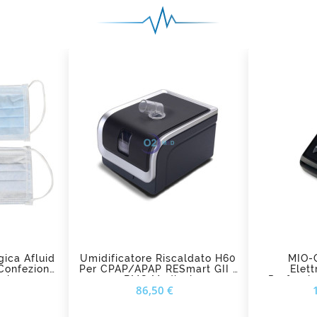
add_shopping_cart
ad
gica Afluid
Umidificatore Riscaldato H60
MIO-C
 Confezione
Per CPAP/APAP RESmart GII -
Elett
zi
BMC Medical
Professio
Prezzo
Prezzo
86,50 €
Terapia 