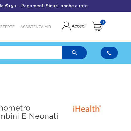
150 – Pagamenti Sicuri, anche a rate
0
Accedi
FFERTE
ASSISTENZA MIR


rmometro
mbini E Neonati