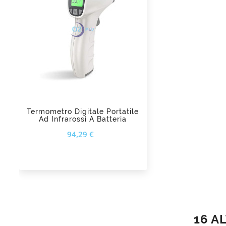
add_shopping_cart
Termometro Digitale Portatile
Ad Infrarossi A Batteria
Prezzo
94,29 €
16 A