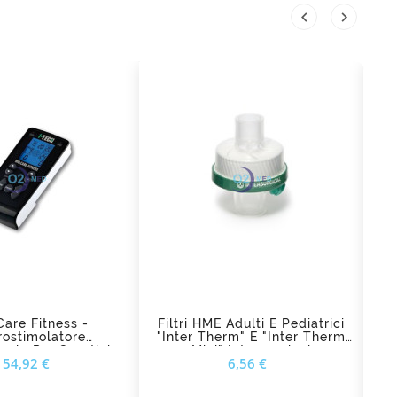


d_shopping_cart
add_shopping_cart
are Fitness -
Filtri HME Adulti E Pediatrici
Et
rostimolatore
"Inter Therm" E "Inter Therm
nale Per Sportivi,
Mini" Intersurgical
Prezzo
Prezzo
154,92 €
6,56 €
E Bellezza I-Tech