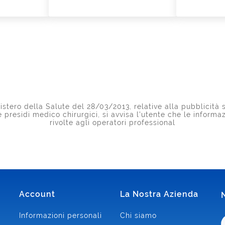
stero della Salute del 28/03/2013, relative alla pubblicità s
 e presidi medico chirurgici, si avvisa l'utente che le inform
rivolte agli operatori professional
Account
La Nostra Azienda
Informazioni personali
Chi siamo