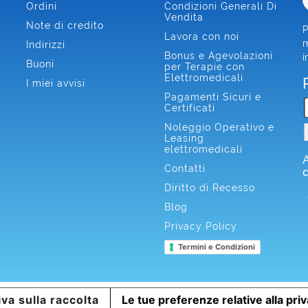
Ordini
Condizioni Generali Di
Vendita
Note di credito
P
Lavora con noi
m
Indirizzi
Bonus e Agevolazioni
i
Buoni
per Terapie con
Elettromedicali
I miei avvisi
Pagamenti Sicuri e
Certificati
Noleggio Operativo e
Leasing
elettromedicali
Contatti
Diritto di Recesso
Blog
Privacy Policy
Termini e Condizioni
va sulla raccolta
Le tue preferenze relative alla pri