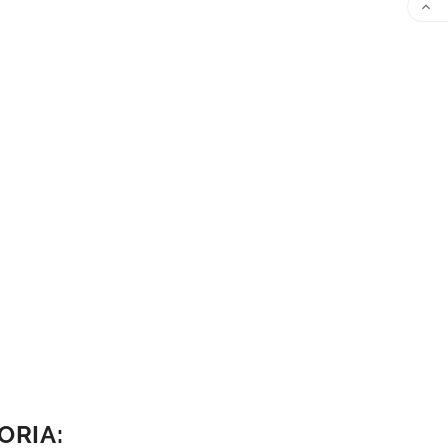

ORIA: