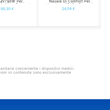
24V/90W Per
Nasale Di Comfort Per
T
utoCpap Resmed
Maschera CPAP - Resmed
Prezzo
Prezzo
100,30 €
24,59 €
anitaria concernente i dispositivi medici,
azioni ivi contenute sono esclusivamente