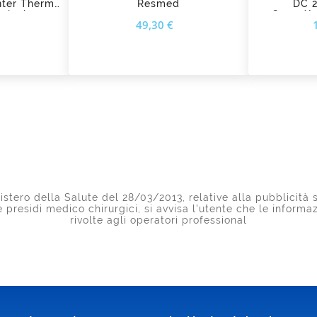
Inter Therm
Resmed
DC 
rgical
Cpap/A
Prezzo
Prezzo
49,30 €
stero della Salute del 28/03/2013, relative alla pubblicità s
 e presidi medico chirurgici, si avvisa l'utente che le inform
rivolte agli operatori professional