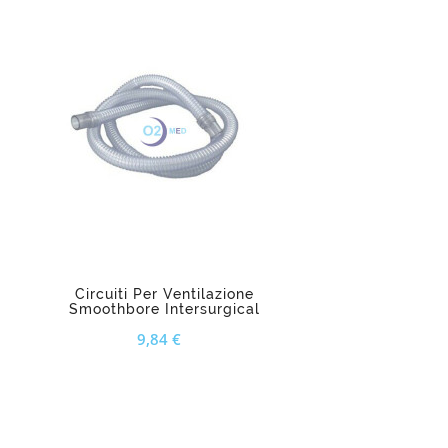
add_shopping_cart
Circuiti Per Ventilazione
Smoothbore Intersurgical
Prezzo
9,84 €