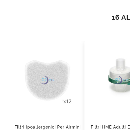
16 A
add_shopping_cart
add_shopping_cart
Filtri Ipoallergenici Per Airmini
Filtri HME Adulti E