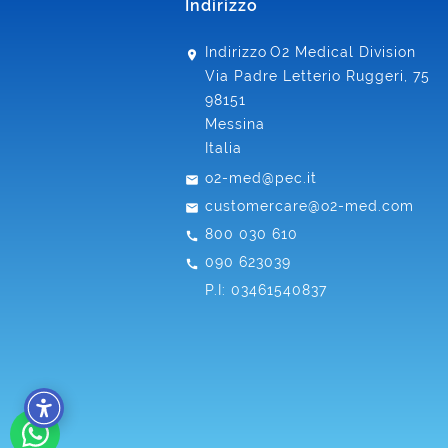
Indirizzo
Indirizzo
O2 Medical Division
Via Padre Letterio Ruggeri, 75
98151
Messina
Italia
o2-med@pec.it
customercare@o2-med.com
800 030 610
090 623039
P.I: 03461540837