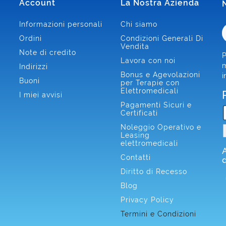
Account
La Nostra Azienda
Informazioni personali
Chi siamo
Ordini
Condizioni Generali Di
Vendita
Note di credito
P
Lavora con noi
m
Indirizzi
Bonus e Agevolazioni
i
Buoni
per Terapie con
Elettromedicali
I miei avvisi
Pagamenti Sicuri e
Certificati
Noleggio Operativo e
Leasing
elettromedicali
Contatti
Diritto di Recesso
Blog
Privacy Policy
Termini e Condizioni