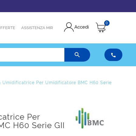
0
Accedi
FFERTE
ASSISTENZA MIR


 Umidificatrice Per Umidificatore BMC H60 Serie
atrice Per
MC H60 Serie GII