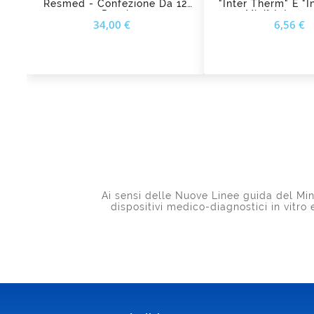
Resmed - Confezione Da 12
"Inter Therm" E "
Pezzi
Mini" Intersu
Prezzo
34,00 €
6,56 €
Ai sensi delle Nuove Linee guida del Mini
dispositivi medico-diagnostici in vitro