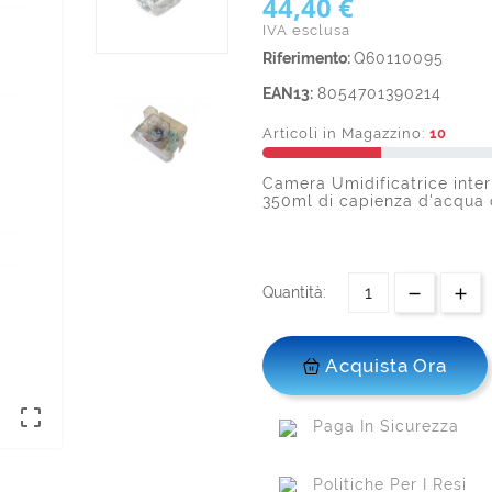
44,40 €
IVA esclusa
Riferimento:
Q60110095
EAN13:
8054701390214
Articoli in Magazzino:
10
Camera Umidificatrice inte
350ml di capienza d'acqua 
Quantità:
Acquista Ora

Paga In Sicurezza
Politiche Per I Resi