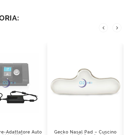
ORIA:


d_shopping_cart
add_shopping_cart
re-Adattatore Auto
Gecko Nasal Pad – Cuscino
F