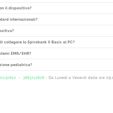
on il dispositivo?
dard internazionali?
ositivo?
di collegare lo Spirobank II Basic al PC?
 sistemi EMR/EHR?
zione pediatrica?
0030610
-
3883712808
- Da Lunedì a Venerdì dalle ore 09,0