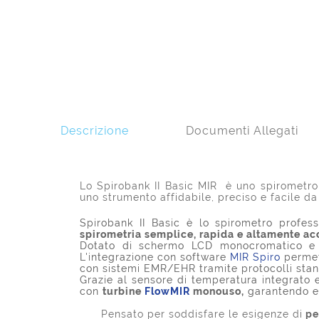
Descrizione
Documenti Allegati
Lo Spirobank II Basic MIR è uno spirometro 
uno strumento affidabile, preciso e facile da
Spirobank II Basic è lo spirometro profes
spirometria semplice, rapida e altamente ac
Dotato di schermo LCD monocromatico e tas
L'integrazione con software
MIR Spiro
permett
con sistemi EMR/EHR tramite protocolli stand
Grazie al sensore di temperatura integrato e 
con
turbine
FlowMIR
monouso,
garantendo ele
Pensato per soddisfare le esigenze di
ped