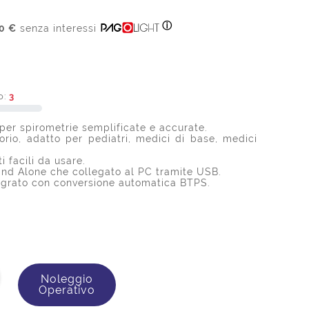
ⓘ
0 €
senza interessi
o:
3
 per spirometrie semplificate e accurate.
orio, adatto per pediatri, medici di base, medici
i facili da usare.
and Alone che collegato al PC tramite USB.
egrato con conversione automatica BTPS.
Noleggio
Operativo