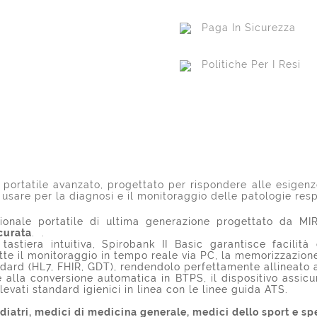
Paga In Sicurezza
Politiche Per I Resi
portatile avanzato, progettato per rispondere alle esigenze
 usare per la diagnosi e il monitoraggio delle patologie resp
sionale portatile di ultima generazione progettato da MI
curata
. .
tiera intuitiva, Spirobank II Basic garantisce facilità 
e il monitoraggio in tempo reale via PC, la memorizzazione 
ard (HL7, FHIR, GDT), rendendolo perfettamente allineato a
alla conversione automatica in BTPS, il dispositivo assicura 
vati standard igienici in linea con le linee guida ATS.
iatri, medici di medicina generale, medici dello sport e spe