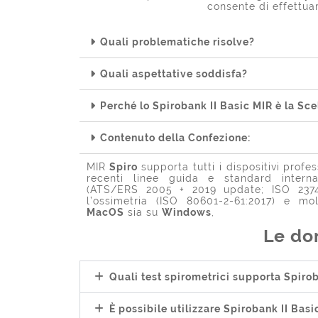
consente di effettua
Quali problematiche risolve?
Quali aspettative soddisfa?
Perché lo Spirobank II Basic MIR è la Sce
Contenuto della Confezione:
MIR
Spiro
supporta tutti i dispositivi profe
recenti linee guida e standard interna
(ATS/ERS 2005 + 2019 update; ISO 23747
l’ossimetria (ISO 80601-2-61:2017) e molt
MacOS
sia su
Windows
,
Le do
Quali test spirometrici supporta Spirob
È possibile utilizzare Spirobank II Bas