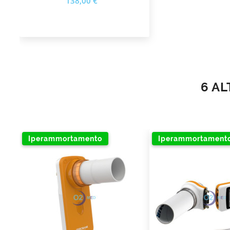
138,00 €
6 AL
Iperammortamento
Iperammortament