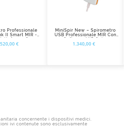
d_shopping_cart
add_shopping_cart
ro Professionale
MiniSpir New – Spirometro
k II Smart MIR -
USB Professionale MIR Con
S
Piattaforma Con
Software MIR Spiro
Prezzo
Prezzo
.520,00 €
1.340,00 €
tria Opzionale
anitaria concernente i dispositivi medici,
azioni ivi contenute sono esclusivamente