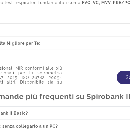
re test respiratori fondamentali come
FVC, VC, MVV, PRE/PO
lta Migliore per Te:
ssionali MIR conformi alle più
zionali per la spirometria
S
: 2015; ISO 26782: 2009),
i altri. Disponibile sia su
mande più frequenti su Spirobank II
ank II Basic?
ic senza collegarlo a un PC?