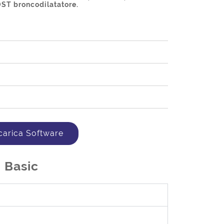
ST broncodilatatore.
carica Software
 Basic