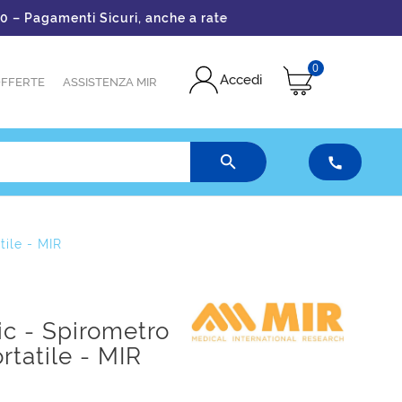
nti Sicuri, anche a rate
0
Accedi
FFERTE
ASSISTENZA MIR


tile - MIR
ic - Spirometro
rtatile - MIR