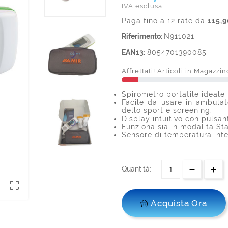
IVA esclusa
Paga fino a 12 rate da
115,9
Riferimento:
N911021
EAN13:
8054701390085
Affrettati! Articoli in Magazzin
Spirometro portatile ideale
Facile da usare in ambulat
dello sport e screening.
Display intuitivo con pulsant
Funziona sia in modalità St
Sensore di temperatura int
Quantità:

Acquista Ora