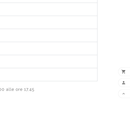

AG

0 alle ore 17,45
