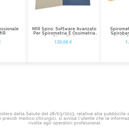
add_shopping_cart
ad
essionale
MIR Spiro: Software Avanzato
Spiromet
MIR
Per Spirometria E Ossimetria
Spiroban
Con Piano Platinum
Multi-
Prezzo
Prezzo
€
120,00 €
1
Ossime
stero della Salute del 28/03/2013, relative alla pubblicità s
 e presidi medico chirurgici, si avvisa l'utente che le inform
rivolte agli operatori professional