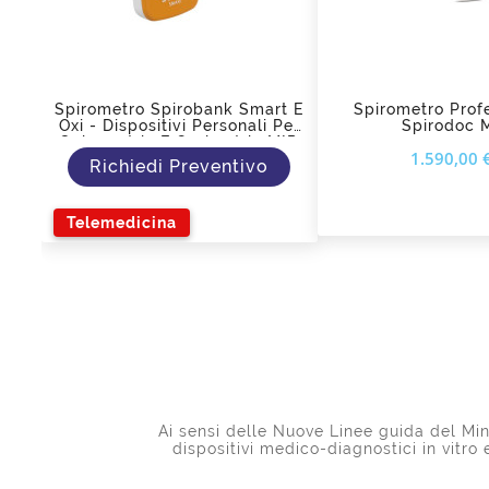
add_shopping_cart
Spirometro Spirobank Smart E
Spirometro Prof
Oxi - Dispositivi Personali Per
Spirodoc 
Spirometria E Ossimetria MIR
1.590,00 
Richiedi Preventivo
Telemedicina
Ai sensi delle Nuove Linee guida del Mini
dispositivi medico-diagnostici in vitro