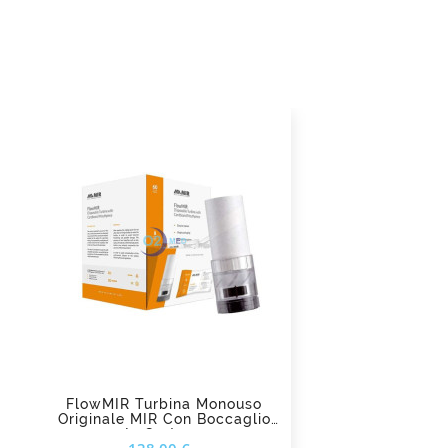
add_shopping_cart
FlowMIR Turbina Monouso
Originale MIR Con Boccaglio
In Cartone
Prezzo