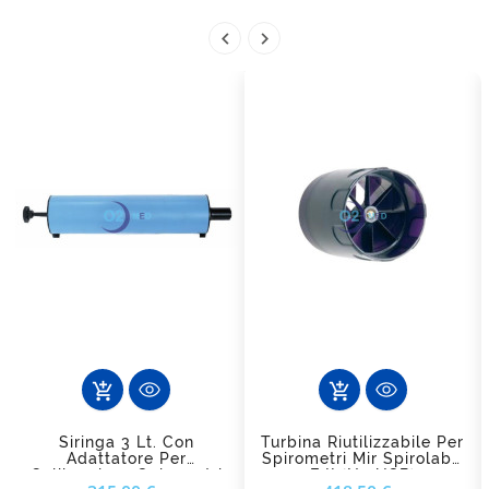


add_shopping_cart
add_shopping_cart
Siringa 3 Lt. Con
Turbina Riutilizzabile Per
Adattatore Per
Spirometri Mir Spirolab I
Calibrazione Spirometri
E II (no USB)
Prezzo
Prezzo