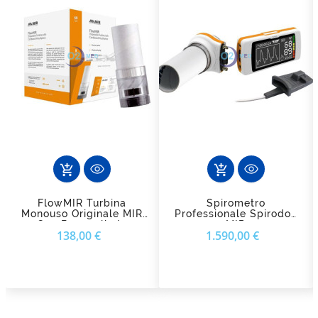
add_shopping_cart
add_shopping_cart
FlowMIR Turbina
Spirometro
Monouso Originale MIR
Professionale Spirodoc
Con Boccaglio In
MIR
Prezzo
Prezzo
138,00 €
1.590,00 €
Cartone