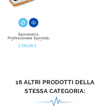

Spirometro
Professionale Spirolab
Touchscreen MIR –
Prezzo
2.590,00 €
Diagnostica Respiratoria
Avanzata
16 ALTRI PRODOTTI DELLA
STESSA CATEGORIA: