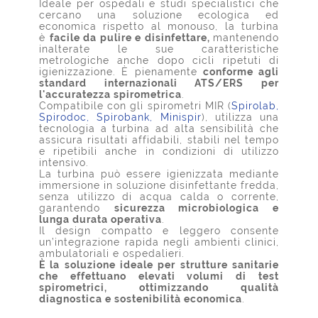
Ideale per ospedali e studi specialistici che
cercano una soluzione ecologica ed
economica rispetto al monouso, la turbina
è
facile da pulire e disinfettare,
mantenendo
inalterate le sue caratteristiche
metrologiche anche dopo cicli ripetuti di
igienizzazione. È pienamente
conforme agli
standard internazionali ATS/ERS per
l'accuratezza spirometrica
.
Compatibile con gli spirometri MIR (
Spirolab,
Spirodoc, Spirobank, Minispir
), utilizza una
tecnologia a turbina ad alta sensibilità che
assicura risultati affidabili, stabili nel tempo
e ripetibili anche in condizioni di utilizzo
intensivo.
La turbina può essere igienizzata mediante
immersione in soluzione disinfettante fredda,
senza utilizzo di acqua calda o corrente,
garantendo
sicurezza microbiologica e
lunga durata operativa
.
Il design compatto e leggero consente
un’integrazione rapida negli ambienti clinici,
ambulatoriali e ospedalieri.
È la soluzione ideale per strutture sanitarie
che effettuano elevati volumi di test
spirometrici, ottimizzando qualità
diagnostica e sostenibilità economica
.