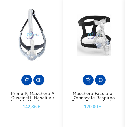
add_shopping_cart
add_shopping_cart
Primo P, Maschera A
Maschera Facciale -
Cuscinetti Nasali Air
Oronasale Respireo
Liquide Healthcare -
Primo F – Air Liquide
Prezzo
Prezzo
142,86 €
120,00 €
Comfort E Libertà Di
(versione Vented - Non-
Movimento
Vented)