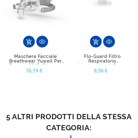
add_shopping_cart
add_shopping_cart
Maschera Facciale
Flo-Guard Filtro
Breathwear Yuwell Per
Respiratorio
Terapia CPAP/Bi-Level
Intersurgical A Bassa
Prezzo
Prezzo
76,19 €
6,56 €
Resistenza Per CPAP E
BiLevel
5 ALTRI PRODOTTI DELLA STESSA
CATEGORIA: