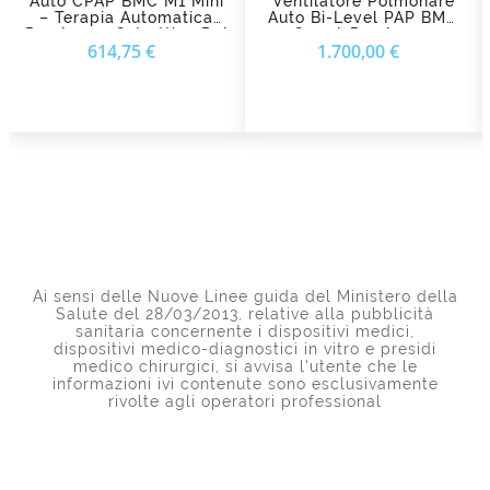
Auto CPAP BMC M1 Mini
Ventilatore Polmonare
– Terapia Automatica
Auto Bi-Level PAP BMC
Per Apnea Ostruttiva Del
G325A Per Apnee
Prezzo
Prezzo
614,75 €
1.700,00 €
Sonno
Notturne
Ai sensi delle Nuove Linee guida del Ministero della
Salute del 28/03/2013, relative alla pubblicità
sanitaria concernente i dispositivi medici,
dispositivi medico-diagnostici in vitro e presidi
medico chirurgici, si avvisa l'utente che le
informazioni ivi contenute sono esclusivamente
rivolte agli operatori professional