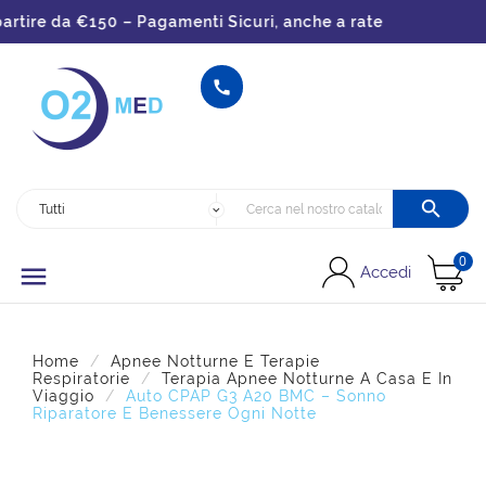
ire da €150 – Pagamenti Sicuri, anche a rate


0

Accedi
Home
Apnee Notturne E Terapie
Respiratorie
Terapia Apnee Notturne A Casa E In
Viaggio
Auto CPAP G3 A20 BMC – Sonno
Riparatore E Benessere Ogni Notte