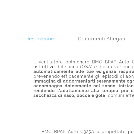
Descrizione
Documenti Allegati
Il ventilatore polmonare BMC BPAP Auto G
ostruttive
del sonno (OSA) e desidera riconq
automaticamente alle tue esigenze respirat
prevenendo efficacemente gli episodi di apn
Immagina di addormentarti serenamente ogni 
accompagna dolcemente nel sonno, iniziand
rendendo l'adattamento alla terapia più c
secchezza di naso, bocca e gola
, comuni eff
Il BMC BPAP Auto G325A è progettato per 