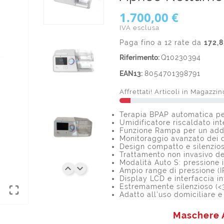
1.700,00 €
IVA esclusa
Paga fino a 12 rate da
172,8
Riferimento:
Q10230394
EAN13:
8054701398791
Affrettati! Articoli in Magazzin
Terapia BPAP automatica per
Umidificatore riscaldato in
Funzione Rampa per un add
Monitoraggio avanzato dei d
Design compatto e silenzios
Trattamento non invasivo de
Modalità Auto S: pressione 


Ampio range di pressione (
Display LCD e interfaccia in
Estremamente silenzioso (<

Adatto all’uso domiciliare e 
Maschere A