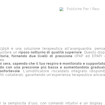
Politiche Per I Resi
325A è una soluzione terapeutica all'avanguardia, pens
uistare un
riposo notturno di qualità superiore
. Questo disp
orie, fornendo due livelli di pressione
(IPAP ed EPAP) ch
ea.
sera, sapendo che il tuo respiro è monitorato e supportato
o con una pressione più bassa e aumentandola gradualmen
onfortevole
. L'umidificatore riscaldato integrato (dispo
etti collaterali, garantendo un'esperienza terapeutica ancor
la semplicità d'uso, con comandi intuitivi e un display