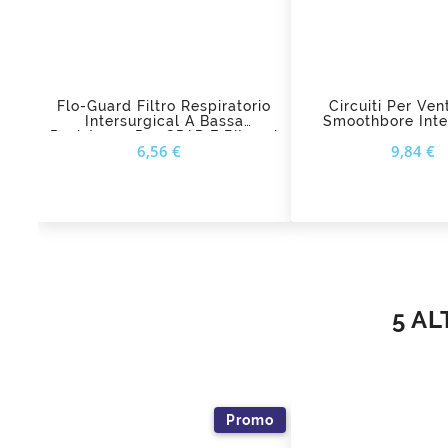
add_shopping_cart
add_shopping_cart
Flo-Guard Filtro Respiratorio
Circuiti Per Ven
Intersurgical A Bassa
Smoothbore Inte
Resistenza Per CPAP E BiLevel
Prezzo
6,56 €
9,84 €
5 AL
Promo