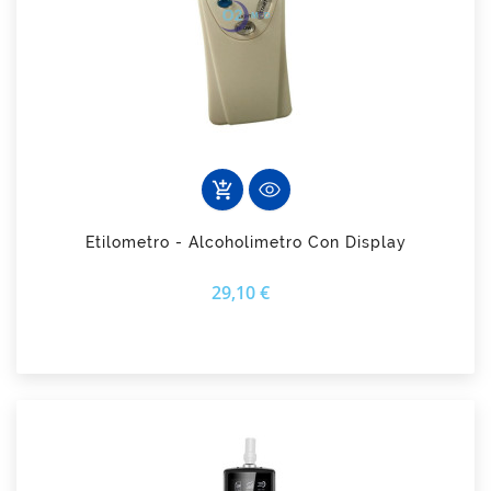
add_shopping_cart
Etilometro - Alcoholimetro Con Display
Prezzo
29,10 €