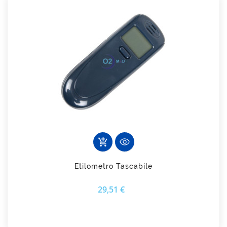
add_shopping_cart
Etilometro Tascabile
Prezzo
29,51 €