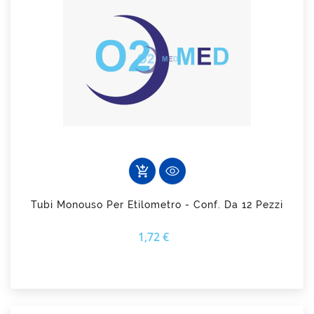
add_shopping_cart
Tubi Monouso Per Etilometro - Conf. Da 12 Pezzi
Prezzo
1,72 €