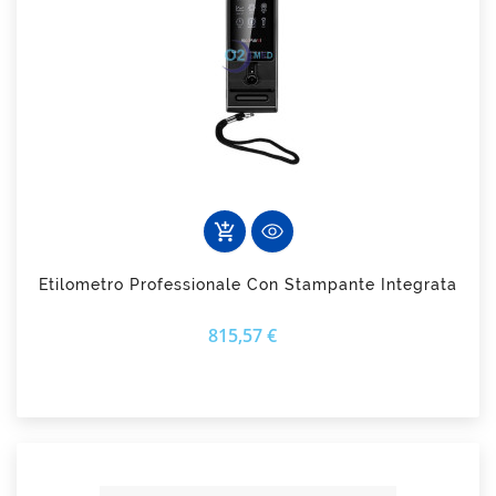
add_shopping_cart
Etilometro Professionale Con Stampante Integrata
Prezzo
815,57 €