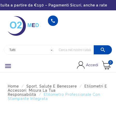
ita a partire da €150 – Pagamenti Sicuri, anche a rate


0

Accedi
Home
Sport, Salute E Benessere
Etilometri E
Accessori: Misura La Tua
Responsabilità
Etilometro Professionale Con
Stampante Integrata