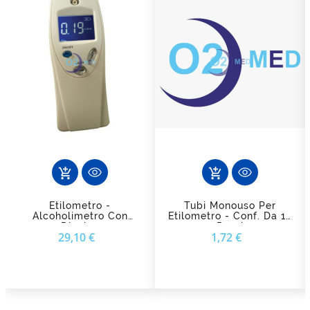
add_shopping_cart
add_shopping_cart
Etilometro -
Tubi Monouso Per
Alcoholimetro Con
Etilometro - Conf. Da 12
Display
Pezzi
Prezzo
Prezzo
29,10 €
1,72 €