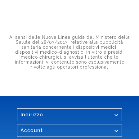
Ai sensi delle Nuove Linee guida del Ministero della
Salute del 28/03/2013, relative alla pubblicità
sanitaria concernente i dispositivi medici,
dispositivi medico-diagnostici in vitro e presidi
medico chirurgici, si avvisa l'utente che le
informazioni ivi contenute sono esclusivamente
rivolte agli operatori professional

Indirizzo

Account