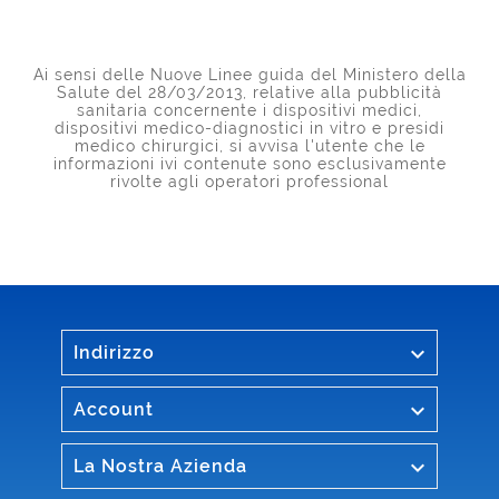
Ai sensi delle Nuove Linee guida del Ministero della
Salute del 28/03/2013, relative alla pubblicità
sanitaria concernente i dispositivi medici,
dispositivi medico-diagnostici in vitro e presidi
medico chirurgici, si avvisa l'utente che le
informazioni ivi contenute sono esclusivamente
rivolte agli operatori professional

Indirizzo

Account

La Nostra Azienda