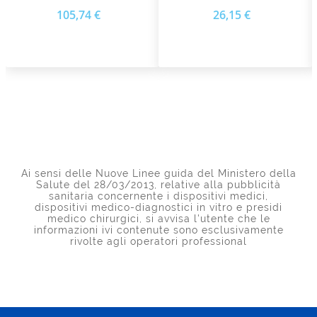
Tech
Mio-Care E Per Mag1000
Prezzo
Prezzo
105,74 €
26,15 €
Ai sensi delle Nuove Linee guida del Ministero della
Salute del 28/03/2013, relative alla pubblicità
sanitaria concernente i dispositivi medici,
dispositivi medico-diagnostici in vitro e presidi
medico chirurgici, si avvisa l'utente che le
informazioni ivi contenute sono esclusivamente
rivolte agli operatori professional