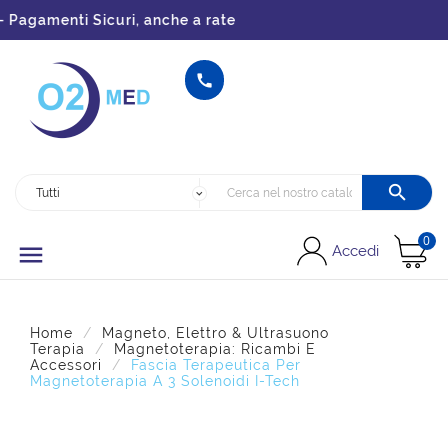
Pagamenti Sicuri, anche a rate


0

Accedi
Home
Magneto, Elettro & Ultrasuono
Terapia
Magnetoterapia: Ricambi E
Accessori
Fascia Terapeutica Per
Magnetoterapia A 3 Solenoidi I-Tech