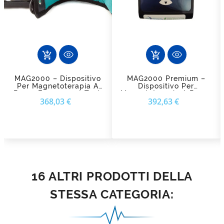
add_shopping_cart
add_shopping_cart
MAG2000 – Dispositivo
MAG2000 Premium –
Per Magnetoterapia A
Dispositivo Per
Bassa Frequenza I-Tech
Magnetoterapia A Bassa
Prezzo
Prezzo
368,03 €
392,63 €
Frequenza I-Tech
16 ALTRI PRODOTTI DELLA
STESSA CATEGORIA: