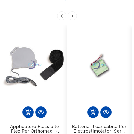


add_shopping_cart
add_shopping_cart
Applicatore Flessibile
Batteria Ricaricabile Per
Flex Per Orthomag I-
Elettrostimolatori Serie