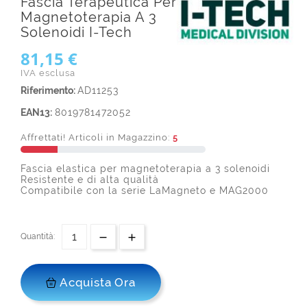
Fascia Terapeutica Per
Magnetoterapia A 3
Solenoidi I-Tech
81,15 €
IVA esclusa
Riferimento:
AD11253
EAN13:
8019781472052
Affrettati! Articoli in Magazzino:
5
Fascia elastica per magnetoterapia a 3 solenoidi
Resistente e di alta qualità
Compatibile con la serie LaMagneto e MAG2000
Quantità:
Acquista Ora