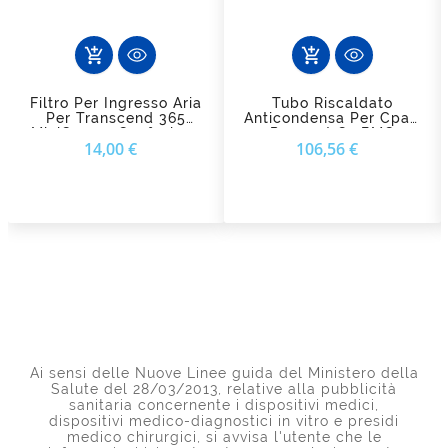
add_shopping_cart
add_shopping_cart
Filtro Per Ingresso Aria
Tubo Riscaldato
Per Transcend 365
Anticondensa Per Cpap
MiniCpap - Confezione
Resmart G2 BMC
Prezzo
Prezzo
14,00 €
106,56 €
Da 2 Pezzi
Ai sensi delle Nuove Linee guida del Ministero della
Salute del 28/03/2013, relative alla pubblicità
sanitaria concernente i dispositivi medici,
dispositivi medico-diagnostici in vitro e presidi
medico chirurgici, si avvisa l'utente che le