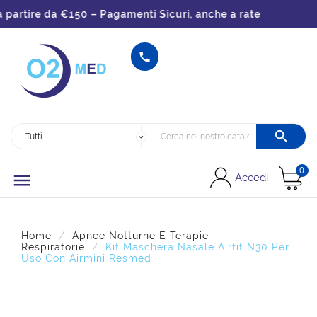
artire da €150 – Pagamenti Sicuri, anche a rate


0

Accedi
Home
Apnee Notturne E Terapie
Respiratorie
Kit Maschera Nasale Airfit N30 Per
Uso Con Airmini Resmed