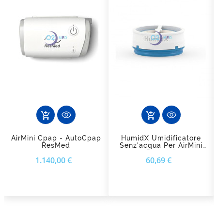
add_shopping_cart
add_shopping_cart
AirMini Cpap - AutoCpap
HumidX Umidificatore
ResMed
Senz'acqua Per AirMini
Resmed
Prezzo
Prezzo
1.140,00 €
60,69 €