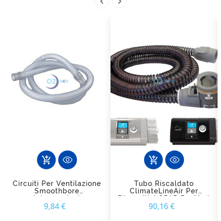


add_shopping_cart
add_shopping_cart
Circuiti Per Ventilazione
Tubo Riscaldato
Smoothbore
ClimateLineAir Per
Intersurgical
Dispositivi CPAP ResMed
Prezzo
Prezzo
9,84 €
90,16 €