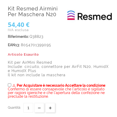
Kit Resmed Airmini
Per Maschera N20
54,40 €
IVA esclusa
Riferimento:
Q38823
EAN13:
8054701399095
Articolo Esaurito
Kit per AirMini Resmed
Include: circuito, connettore per AirFit N20, HumidX
e HumidX Plus
Il kit non include la maschera
⚠️
Per Acquistare è necessario Accettare la condizione
:
Confermo di essere consapevole che l'articolo è sigillato
per ragioni igieniche e che l'apertura della confezione ne
preclude la restituzione.
Quantità: