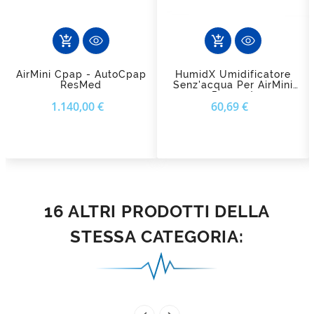
add_shopping_cart
add_shopping_cart
AirMini Cpap - AutoCpap
HumidX Umidificatore
ResMed
Senz'acqua Per AirMini
Resmed
Prezzo
Prezzo
1.140,00 €
60,69 €
16 ALTRI PRODOTTI DELLA
STESSA CATEGORIA: