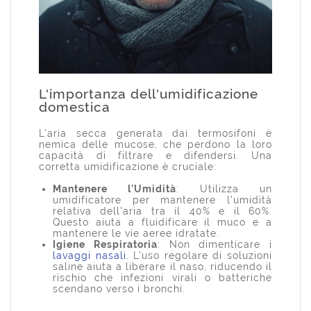
L'importanza dell'umidificazione
domestica
L'aria secca generata dai termosifoni è
nemica delle mucose, che perdono la loro
capacità di filtrare e difendersi. Una
corretta umidificazione è cruciale:
Mantenere l'Umidità
: Utilizza un
umidificatore per mantenere l'umidità
relativa dell'aria tra il 40% e il 60%.
Questo aiuta a fluidificare il muco e a
mantenere le vie aeree idratate.
Igiene Respiratoria
: Non dimenticare i
lavaggi nasali
. L'uso regolare di soluzioni
saline aiuta a liberare il naso, riducendo il
rischio che infezioni virali o batteriche
scendano verso i bronchi.