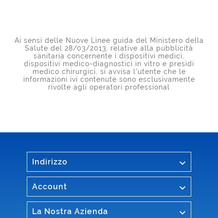
Ai sensi delle Nuove Linee guida del Ministero della
Salute del 28/03/2013, relative alla pubblicità
sanitaria concernente i dispositivi medici,
dispositivi medico-diagnostici in vitro e presidi
medico chirurgici, si avvisa l'utente che le
informazioni ivi contenute sono esclusivamente
rivolte agli operatori professional

Indirizzo

Account

La Nostra Azienda