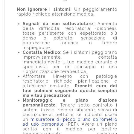
Non ignorare i sintomi
. Un peggioramento
rapido richiede attenzione medica.
Segnali da non sottovalutare
: Aumento
della difficoltà respiratoria (dispnea),
tosse persistente con espettorato più
denso o colorato, sensazione di
oppressione toracica o febbre
inspiegabile.
Contatta Medico
: Se i sintomi peggiorano
improvvisamente, contatta
immediatamente il tuo medico curante o
specialista per un consiglio o una
riorganizzazione terapeutica.
Affrontare l'inverno con patologie
respiratorie richiede pianificazione e
attenzione costante.
Prenditi cura dei
tuoi polmoni seguendo queste semplici
ma vitali precauzioni
.
Monitoraggio e piano d’azione
personalizzato
: Tenere sotto controllo i
sintomi (tosse, respiro sibilante, senso di
costrizione al petto) e, se indicato, usare
un
misuratore di picco o uno spirometro
ad uso personale
(PEF). Avere un piano
scritto con il medico per gestire
tempestivamente eventuali