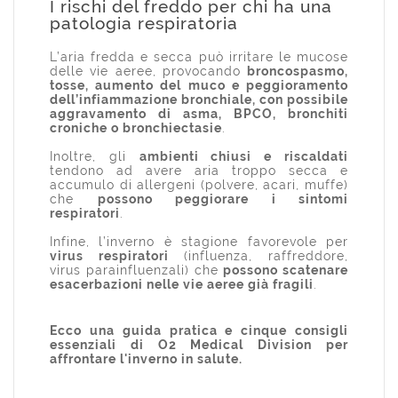
I rischi del freddo per chi ha una
patologia respiratoria
L’aria fredda e secca può irritare le mucose
delle vie aeree, provocando
broncospasmo,
tosse, aumento del muco e peggioramento
dell’infiammazione bronchiale, con possibile
aggravamento di asma, BPCO, bronchiti
croniche o bronchiectasie
.
Inoltre, gli
ambienti chiusi e riscaldati
tendono ad avere aria troppo secca e
accumulo di allergeni (polvere, acari, muffe)
che
possono peggiorare i sintomi
respiratori
.
Infine, l’inverno è stagione favorevole per
virus respiratori
(influenza, raffreddore,
virus parainfluenzali) che
possono scatenare
esacerbazioni nelle vie aeree già fragili
.
Ecco una guida pratica e cinque consigli
essenziali di O2 Medical Division per
affrontare l'inverno in salute.