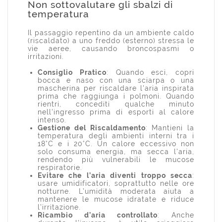
Non sottovalutare gli sbalzi di
temperatura
Il passaggio repentino da un ambiente caldo
(riscaldato) a uno freddo (esterno) stressa le
vie aeree, causando broncospasmi o
irritazioni.
Consiglio Pratico
: Quando esci, copri
bocca e naso con una sciarpa o una
mascherina per riscaldare l'aria inspirata
prima che raggiunga i polmoni. Quando
rientri, concediti qualche minuto
nell'ingresso prima di esporti al calore
intenso.
Gestione del Riscaldamento
: Mantieni la
temperatura degli ambienti interni tra i
18°C e i 20°C. Un calore eccessivo non
solo consuma energia, ma secca l'aria,
rendendo più vulnerabili le mucose
respiratorie.
Evitare che l’aria diventi troppo secca
:
usare umidificatori, soprattutto nelle ore
notturne. L’umidità moderata aiuta a
mantenere le mucose idratate e riduce
l’irritazione.
Ricambio d’aria controllato
: Anche