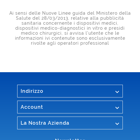
Ai sensi delle Nuove Linee guida del Ministero della
Salute del 28/03/2013, relative alla pubblicità
sanitaria concernente i dispositivi medici,
dispositivi medico-diagnostici in vitro e presidi
medico chirurgici, si avvisa l'utente che le
informazioni ivi contenute sono esclusivamente
rivolte agli operatori professional

Indirizzo

Account

La Nostra Azienda