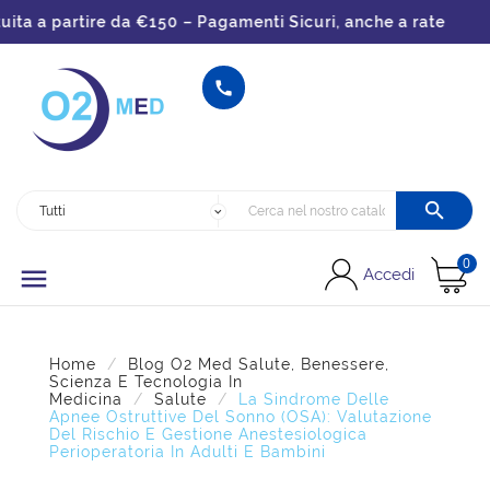
 a partire da €150 – Pagamenti Sicuri, anche a rate


0

Accedi
Home
Blog O2 Med Salute, Benessere,
Scienza E Tecnologia In
Medicina
Salute
La Sindrome Delle
Apnee Ostruttive Del Sonno (OSA): Valutazione
Del Rischio E Gestione Anestesiologica
Perioperatoria In Adulti E Bambini