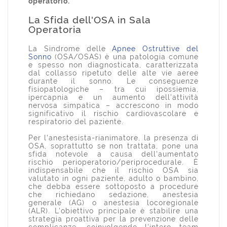
operatorio.
La Sfida dell'OSA in Sala
Operatoria
La Sindrome delle
Apnee Ostruttive del
Sonno
(OSA/OSAS) è una patologia comune
e spesso non diagnosticata, caratterizzata
dal collasso ripetuto delle alte vie aeree
durante il sonno. Le conseguenze
fisiopatologiche – tra cui ipossiemia,
ipercapnia e un aumento dell'attività
nervosa simpatica – accrescono in modo
significativo il rischio cardiovascolare e
respiratorio del paziente.
Per l'anestesista-rianimatore, la presenza di
OSA, soprattutto se non trattata, pone una
sfida notevole a causa dell'aumentato
rischio perioperatorio/periprocedurale. È
indispensabile che il rischio OSA sia
valutato in ogni paziente, adulto o bambino,
che debba essere sottoposto a procedure
che richiedano sedazione, anestesia
generale (AG) o anestesia locoregionale
(ALR). L'obiettivo principale è stabilire una
strategia proattiva per la prevenzione delle