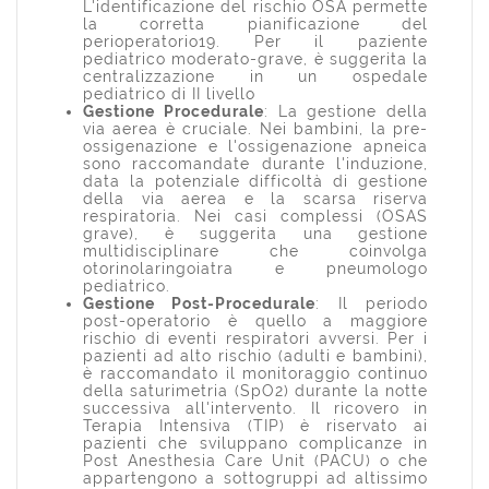
L'identificazione del rischio OSA permette
la corretta pianificazione del
perioperatorio19. Per il paziente
pediatrico moderato-grave, è suggerita la
centralizzazione in un ospedale
pediatrico di II livello
Gestione Procedurale
: La gestione della
via aerea è cruciale. Nei bambini, la pre-
ossigenazione e l'ossigenazione apneica
sono raccomandate durante l'induzione,
data la potenziale difficoltà di gestione
della via aerea e la scarsa riserva
respiratoria. Nei casi complessi (OSAS
grave), è suggerita una gestione
multidisciplinare che coinvolga
otorinolaringoiatra e pneumologo
pediatrico.
Gestione Post-Procedurale
: Il periodo
post-operatorio è quello a maggiore
rischio di eventi respiratori avversi. Per i
pazienti ad alto rischio (adulti e bambini),
è raccomandato il monitoraggio continuo
della saturimetria (SpO2) durante la notte
successiva all'intervento. Il ricovero in
Terapia Intensiva (TIP) è riservato ai
pazienti che sviluppano complicanze in
Post Anesthesia Care Unit (PACU) o che
appartengono a sottogruppi ad altissimo