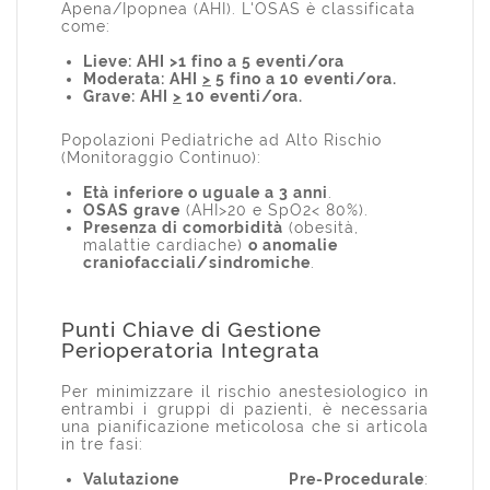
Apena/Ipopnea (AHI). L'OSAS è classificata
come:
Lieve: AHI >1 fino a 5 eventi/ora
Moderata: AHI
>
5 fino a 10 eventi/ora.
Grave: AHI
>
10 eventi/ora.
Popolazioni Pediatriche ad Alto Rischio
(Monitoraggio Continuo):
Età inferiore o uguale a 3 anni
.
OSAS grave
(AHI>20 e SpO2< 80%).
Presenza di comorbidità
(obesità,
malattie cardiache)
o anomalie
craniofacciali/sindromiche
.
Punti Chiave di Gestione
Perioperatoria Integrata
Per minimizzare il rischio anestesiologico in
entrambi i gruppi di pazienti, è necessaria
una pianificazione meticolosa che si articola
in tre fasi:
Valutazione Pre-Procedurale
: