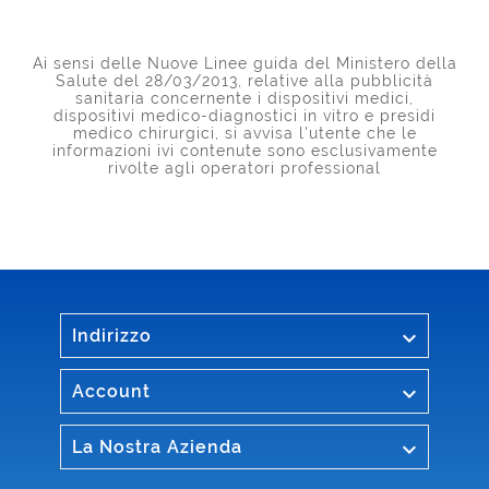
Ai sensi delle Nuove Linee guida del Ministero della
Salute del 28/03/2013, relative alla pubblicità
sanitaria concernente i dispositivi medici,
dispositivi medico-diagnostici in vitro e presidi
medico chirurgici, si avvisa l'utente che le
informazioni ivi contenute sono esclusivamente
rivolte agli operatori professional

Indirizzo

Account

La Nostra Azienda