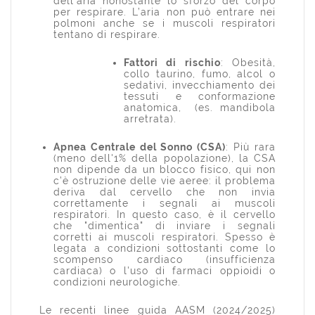
dell'aria nonostante lo sforzo del corpo
per respirare. L’aria non può entrare nei
polmoni anche se i muscoli respiratori
tentano di respirare.
Fattori di rischio
: Obesità,
collo taurino, fumo, alcol o
sedativi, invecchiamento dei
tessuti e conformazione
anatomica, (es. mandibola
arretrata).
Apnea Centrale del Sonno (CSA)
: Più rara
(meno dell'1% della popolazione), la CSA
non dipende da un blocco fisico, qui non
c’è ostruzione delle vie aeree: il problema
deriva dal cervello che non invia
correttamente i segnali ai muscoli
respiratori. In questo caso, è il cervello
che "dimentica" di inviare i segnali
corretti ai muscoli respiratori. Spesso è
legata a condizioni sottostanti come lo
scompenso cardiaco (insufficienza
cardiaca) o l'uso di farmaci oppioidi o
condizioni neurologiche.
Le recenti linee guida AASM (2024/2025)