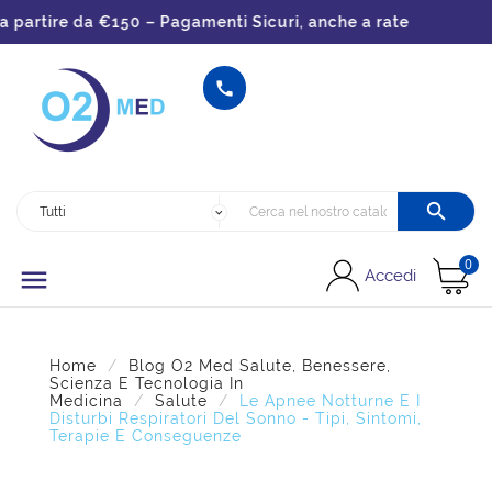
artire da €150 – Pagamenti Sicuri, anche a rate


0

Accedi
Home
Blog O2 Med Salute, Benessere,
Scienza E Tecnologia In
Medicina
Salute
Le Apnee Notturne E I
Disturbi Respiratori Del Sonno - Tipi, Sintomi,
Terapie E Conseguenze