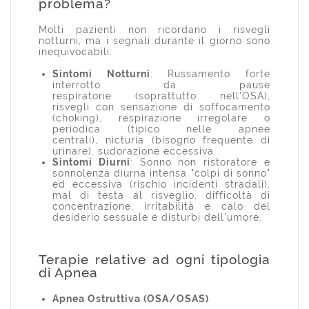
problema?
Molti pazienti non ricordano i risvegli
notturni, ma i segnali durante il giorno sono
inequivocabili:
Sintomi Notturni
: Russamento forte
interrotto da pause
respiratorie
(soprattutto nell’OSA)
,
risvegli con sensazione di soffocamento
(choking), r
espirazione irregolare o
periodica (tipico nelle apnee
centrali),
nicturia (bisogno frequente di
urinare), sudorazione eccessiva.
Sintomi Diurni
:
Sonno non ristoratore e
sonnolenza diurna intensa "colpi di sonno"
ed eccessiva (rischio incidenti stradali),
mal di testa al risveglio, difficoltà di
concentrazione, irritabilità e calo del
desiderio sessuale e
disturbi dell’umore.
Terapie relative ad ogni tipologia
di Apnea
Apnea Ostruttiva (OSA/OSAS)