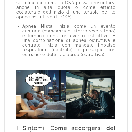
sottolineano come la CSA possa presentarsi
anche in alta quota o come effetto
collaterale dell'inizio di una terapia per le
apnee ostruttive (TECSA).
Apnea Mista
: Inizia come un evento
centrale (mancanza di sforzo respiratorio)
e termina come un evento ostruttivo. È
una combinazione di apnea ostruttiva e
centrale: inizia con mancato impulso
respiratorio (centrale) e prosegue con
ostruzione delle vie aeree (ostruttiva).
I Sintomi: Come accorgersi del