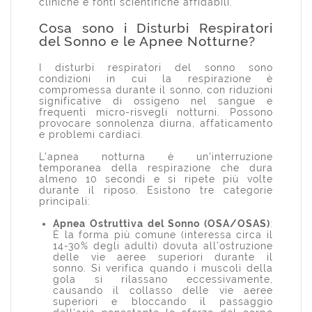
cliniche e fonti scientifiche affidabili.
Cosa sono i Disturbi Respiratori
del Sonno e le Apnee Notturne?
I disturbi respiratori del sonno sono
condizioni in cui la respirazione è
compromessa durante il sonno, con riduzioni
significative di ossigeno nel sangue e
frequenti micro-risvegli notturni. Possono
provocare sonnolenza diurna, affaticamento
e problemi cardiaci.
L'apnea notturna è un'interruzione
temporanea della respirazione che dura
almeno 10 secondi e si ripete più volte
durante il riposo. Esistono tre categorie
principali:
Apnea Ostruttiva del Sonno (OSA/OSAS)
:
È la forma più comune (interessa circa il
14-30% degli adulti) dovuta all’ostruzione
delle vie aeree superiori durante il
sonno. Si verifica quando i muscoli della
gola si rilassano eccessivamente,
causando il collasso delle vie aeree
superiori e bloccando il passaggio