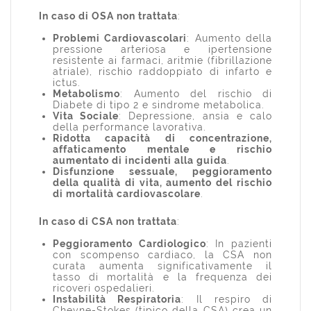
In caso di OSA non trattata
:
Problemi Cardiovascolari
: Aumento della
pressione arteriosa e ipertensione
resistente ai farmaci, aritmie (fibrillazione
atriale), rischio raddoppiato di infarto e
ictus.
Metabolismo
: Aumento del rischio di
Diabete di tipo 2 e sindrome metabolica.
Vita Sociale
: Depressione, ansia e calo
della performance lavorativa.
Ridotta capacità di concentrazione,
affaticamento mentale e rischio
aumentato di incidenti alla guida
.
Disfunzione sessuale, peggioramento
della qualità di vita, aumento del rischio
di mortalità cardiovascolare
.
In caso di CSA non trattata
:
Peggioramento Cardiologico
: In pazienti
con scompenso cardiaco, la CSA non
curata aumenta significativamente il
tasso di mortalità e la frequenza dei
ricoveri ospedalieri.
Instabilità Respiratoria
: Il respiro di
Cheyne-Stokes (tipico della CSA) crea un