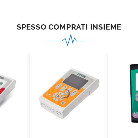
SPESSO COMPRATI INSIEME
add_shopping_cart
ad