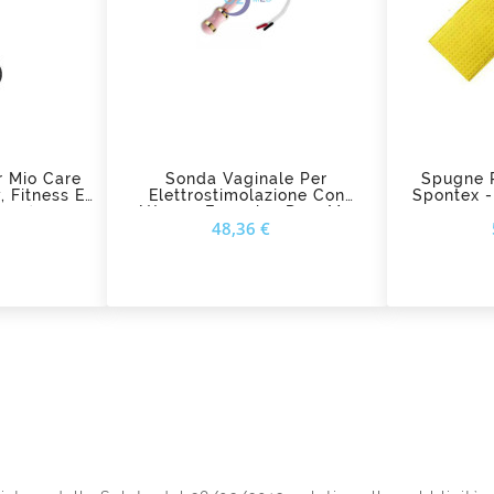
add_shopping_cart
ad
r Mio Care
Sonda Vaginale Per
Spugne P
, Fitness E
Elettrostimolazione Con
Spontex -
012)
Attacco Femmina Da 2 Mm
Prezzo
Prezzo
48,36 €