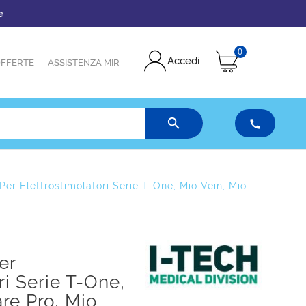
0
Accedi
FFERTE
ASSISTENZA MIR


Per Elettrostimolatori Serie T-One, Mio Vein, Mio
er
ri Serie T-One,
re Pro, Mio