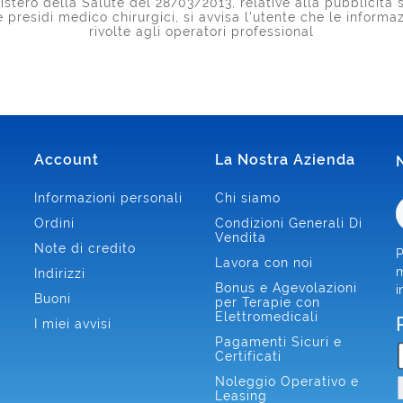
stero della Salute del 28/03/2013, relative alla pubblicità s
 e presidi medico chirurgici, si avvisa l'utente che le inform
rivolte agli operatori professional
Account
La Nostra Azienda
Informazioni personali
Chi siamo
Ordini
Condizioni Generali Di
Vendita
Note di credito
P
Lavora con noi
m
Indirizzi
Bonus e Agevolazioni
i
Buoni
per Terapie con
Elettromedicali
I miei avvisi
Pagamenti Sicuri e
Certificati
Noleggio Operativo e
Leasing