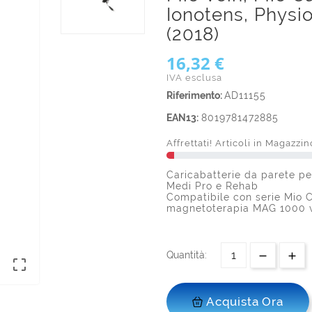
Ionotens, Phys
(2018)
16,32 €
IVA esclusa
Riferimento:
AD11155
EAN13:
8019781472885
Affrettati! Articoli in Magazzin
Caricabatterie da parete pe
Medi Pro e Rehab
Compatibile con serie Mio C
magnetoterapia MAG 1000 v
Quantità:

Acquista Ora