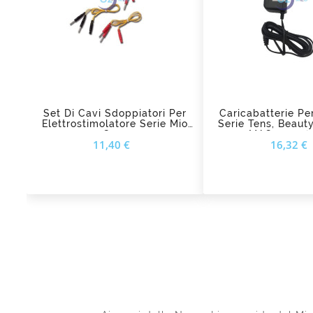
add_shopping_cart
add_shopping_cart
Set Di Cavi Sdoppiatori Per
Caricabatterie Pe
Elettrostimolatore Serie Mio
Serie Tens, Beauty
Care
MAG 1000 (2
Prezzo
11,40 €
16,32 €