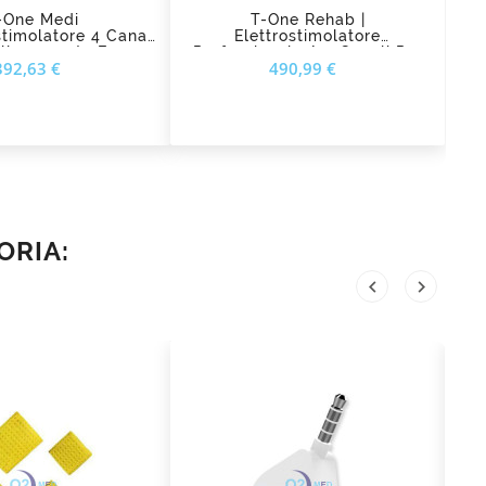
-One Medi
T-One Rehab |
stimolatore 4 Canali
Elettrostimolatore
Allenamento E
Professionale A 4 Canali Per
Prezzo
Prezzo
392,63 €
490,99 €
ione Sportiva I-Tech
Riabilitazione E Terapia Del
Dolore I-Tech
ORIA:

