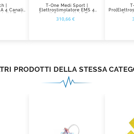
h |
T-One Medi Sport |
T
 A 4 Canali
Elettrostimolatore EMS 4
Pro|Elettro
Per Sportivi Amatoriali I-Tech
Canali Per Sportivi I-Tech
Per 
Prezzo
Prezzo
310,66 €
Riabilitaz
LTRI PRODOTTI DELLA STESSA CATEG