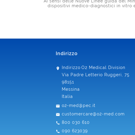
Ai sensi delle Nuove Linee guida del Mini
dispositivi medico-diagnostici in vitro
Indirizzo
Indirizzo
O2 Medical Division
Via Padre Letterio Ruggeri, 75
98151
Messina
Italia
o2-med@pec.it
customercare@o2-med.com
800 030 610
090 623039