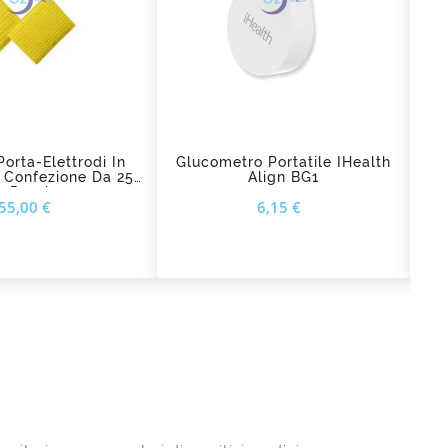
d_shopping_cart
add_shopping_cart
orta-Elettrodi In
Glucometro Portatile IHealth
El
 Confezione Da 25
Align BG1
Te
Pezzi
Prezzo
Prezzo
55,00 €
6,15 €