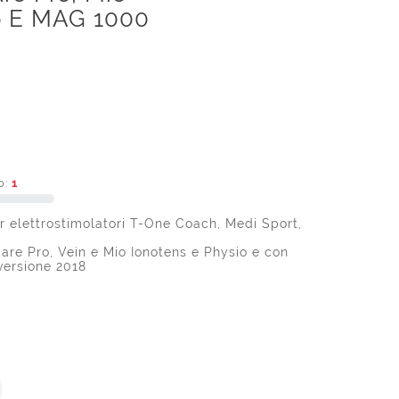
io E MAG 1000
o:
1
r elettrostimolatori T-One Coach, Medi Sport,
are Pro, Vein e Mio Ionotens e Physio e con
ersione 2018