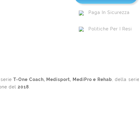
Paga In Sicurezza
Politiche Per I Resi
 serie
T-One Coach, Medisport, MediPro e Rehab
, della seri
one del
2018
.