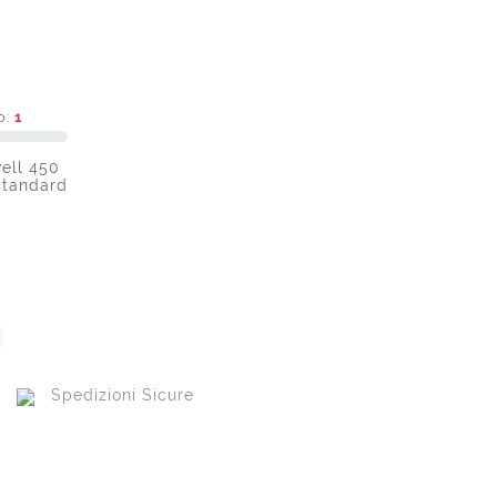
o:
1
ell 450
standard
Spedizioni Sicure