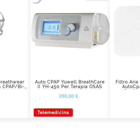
add_shopping_cart
ad
Breathwear
Auto CPAP Yuwell BreathCare
Filtro Ari
a CPAP/Bi-
II YH-450 Per Terapia OSAS
AutoCp
Confez
Prezzo
Prezzo
390,00 €
Telemedicina