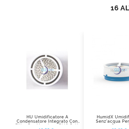
16 A
add_shopping_cart
add_shopping_cart
HU Umidificatore A
HumidX Umidif
Condensatore Integrato Con
Senz'acqua Per
Filtro Per Maschere BMC P2H,
Resme
Prezzo