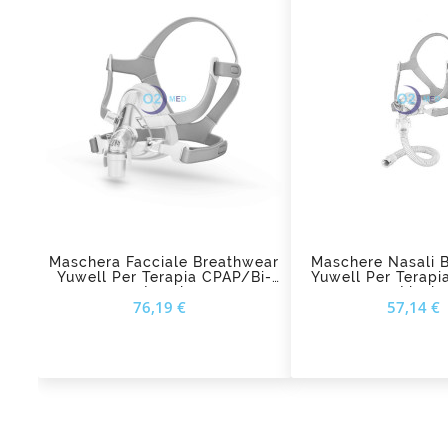
add_shopping_cart
add_shopping_cart
Maschera Facciale Breathwear
Maschere Nasali 
Yuwell Per Terapia CPAP/Bi-
Yuwell Per Terapi
Level
Livel
Prezzo
76,19 €
57,14 €