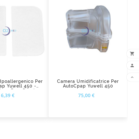

AG
d_shopping_cart
add_shopping_cart


a Ipoallergenico Per
Camera Umidificatrice Per
ap Yuwell 450 -
AutoCpap Yuwell 450
ione Da 2 Pezzi
Prezzo
Prezzo
6,39 €
75,00 €