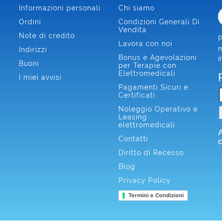
Informazioni personali
Chi siamo
Ordini
Condizioni Generali Di
Vendita
Note di credito
P
Lavora con noi
m
Indirizzi
Bonus e Agevolazioni
i
Buoni
per Terapie con
Elettromedicali
I miei avvisi
Pagamenti Sicuri e
Certificati
Noleggio Operativo e
Leasing
elettromedicali
Contatti
Diritto di Recesso
Blog
Privacy Policy
Termini e Condizioni