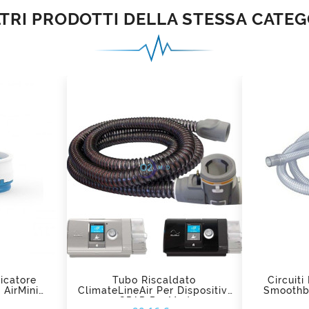
LTRI PRODOTTI DELLA STESSA CATEG
add_shopping_cart
ad
icatore
Tubo Riscaldato
Circuiti
 AirMini
ClimateLineAir Per Dispositivi
Smoothbo
d
CPAP ResMed
Prezzo
Prezzo