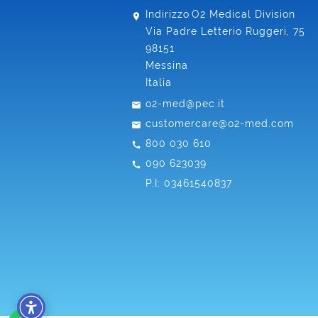
Indirizzo
O2 Medical Division
Via Padre Letterio Ruggeri, 75
98151
Messina
Italia
o2-med@pec.it
customercare@o2-med.com
800 030 610
090 623039
P.I: 03461540837