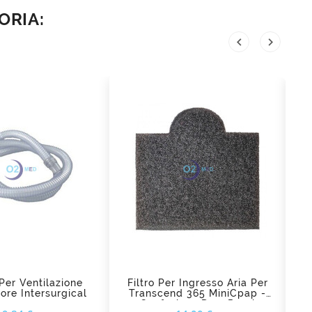
ORIA:


d_shopping_cart
add_shopping_cart
 Per Ventilazione
Filtro Per Ingresso Aria Per
Um
re Intersurgical
Transcend 365 MiniCpap -
Pe
Confezione Da 2 Pezzi
Prezzo
Prezzo