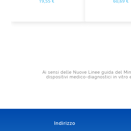
19,55 €
60,69 €
N5H E N5AH
Ai sensi delle Nuove Linee guida del Mini
dispositivi medico-diagnostici in vitro
Indirizzo