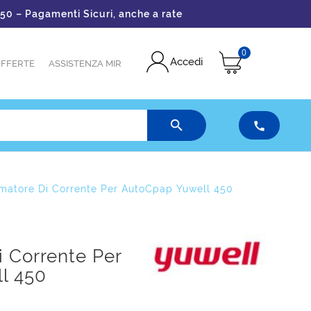
 Pagamenti Sicuri, anche a rate
0
Accedi
FFERTE
ASSISTENZA MIR


rmatore Di Corrente Per AutoCpap Yuwell 450
i Corrente Per
l 450