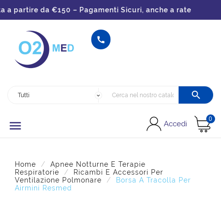
a partire da €150 – Pagamenti Sicuri, anche a rate


0

Accedi
Home
Apnee Notturne E Terapie
Respiratorie
Ricambi E Accessori Per
Ventilazione Polmonare
Borsa A Tracolla Per
Airmini Resmed