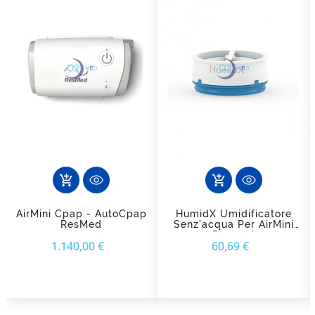
add_shopping_cart
add_shopping_cart
AirMini Cpap - AutoCpap
HumidX Umidificatore
ResMed
Senz'acqua Per AirMini
Resmed
Prezzo
Prezzo
1.140,00 €
60,69 €