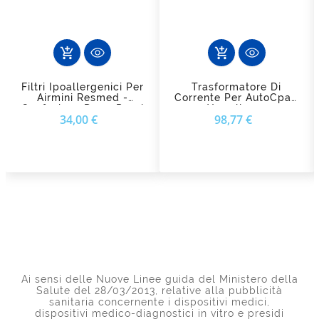
add_shopping_cart
add_shopping_cart
Filtri Ipoallergenici Per
Trasformatore Di
Airmini Resmed -
Corrente Per AutoCpap
Confezione Da 12 Pezzi
Yuwell 450
Prezzo
Prezzo
34,00 €
98,77 €
Ai sensi delle Nuove Linee guida del Ministero della
Salute del 28/03/2013, relative alla pubblicità
sanitaria concernente i dispositivi medici,
dispositivi medico-diagnostici in vitro e presidi