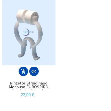
add_shopping_cart
Pinzette Stringinaso
Monouso EUROSPIRO
Con Imbottitura In
Prezzo
22,00 €
Gomma O Schiuma