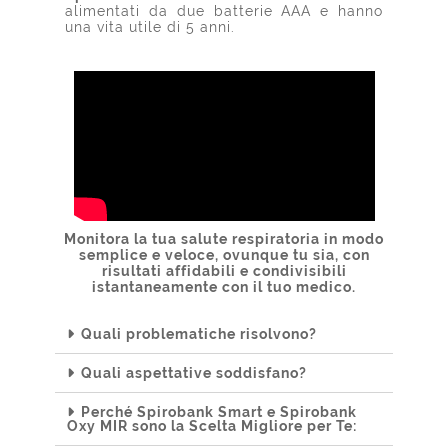
alimentati da due batterie AAA e hanno
una vita utile di 5 anni.
Monitora la tua salute respiratoria in modo
semplice e veloce, ovunque tu sia, con
risultati affidabili e condivisibili
istantaneamente con il tuo medico.
Quali problematiche risolvono?
Quali aspettative soddisfano?
Perché Spirobank Smart e Spirobank
Oxy MIR sono la Scelta Migliore per Te: