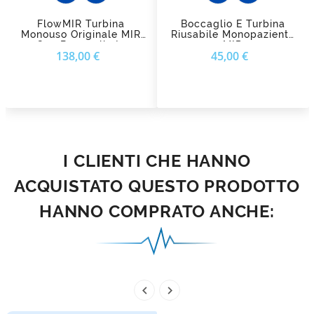
FlowMIR Turbina
Boccaglio E Turbina
Monouso Originale MIR
Riusabile Monopaziente
Con Boccaglio In
MIR
Prezzo
Prezzo
138,00 €
45,00 €
Cartone
I CLIENTI CHE HANNO
ACQUISTATO QUESTO PRODOTTO
HANNO COMPRATO ANCHE:

