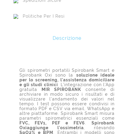
Spedizioni Sicure
Politiche Per I Resi
Descrizione
Gli spirometri portatili Spirobank Smart e
Spirobank Oxi sono la
soluzione ideale
per lo screening, l'assistenza domiciliare
e gli studi clinici
. L'integrazione con l'App
gratuita
MIR SPIROBANK
consente di
archiviare in modo sicuro i risultati e di
visualizzare l'andamento dei valori nel
tempo. I test possono essere condivisi in
formato PDF e CSV via email, WhatsApp e
altre piattaforme. Spirobank Smart misura
parametri spirometrici essenziali come
FVC, FEV1, PEF e FEV6
.
Spirobank
Oxi
aggiunge l'ossimetria
, rilevando
SpO2% e BPM
. Entrambi i modelli sono