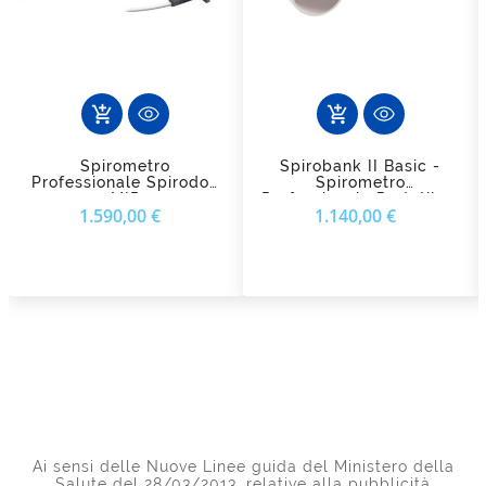
add_shopping_cart
add_shopping_cart
Spirometro
Spirobank II Basic -
Professionale Spirodoc
Spirometro
MIR
Professionale Portatile -
Prezzo
Prezzo
1.590,00 €
1.140,00 €
MIR
Ai sensi delle Nuove Linee guida del Ministero della
Salute del 28/03/2013, relative alla pubblicità