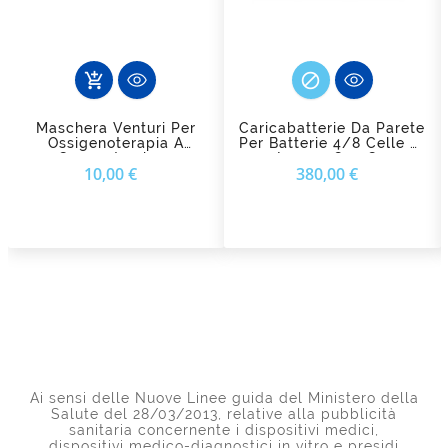

add_shopping_cart
Maschera Venturi Per
Caricabatterie Da Parete
Ossigenoterapia A
Per Batterie 4/8 Celle Di
Concentrazione
Inogen One G4
Prezzo
Prezzo
10,00 €
380,00 €
Variabile FIAB
Ai sensi delle Nuove Linee guida del Ministero della
Salute del 28/03/2013, relative alla pubblicità
sanitaria concernente i dispositivi medici,
dispositivi medico-diagnostici in vitro e presidi