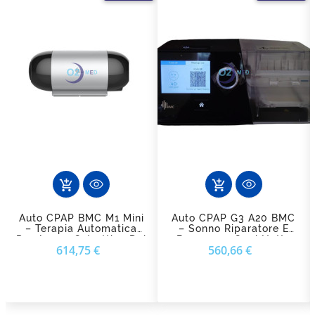
add_shopping_cart
add_shopping_cart
Auto CPAP BMC M1 Mini
Auto CPAP G3 A20 BMC
– Terapia Automatica
– Sonno Riparatore E
Per Apnea Ostruttiva Del
Benessere Ogni Notte
Prezzo
Prezzo
614,75 €
560,66 €
Sonno