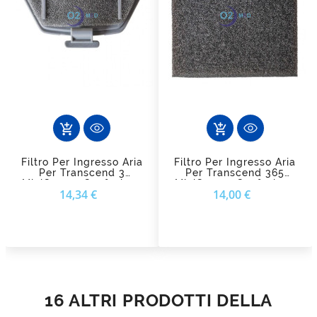
add_shopping_cart
add_shopping_cart
Filtro Per Ingresso Aria
Filtro Per Ingresso Aria
Per Transcend 3
Per Transcend 365
MiniCpap - Confezione
MiniCpap - Confezione
Prezzo
Prezzo
14,34 €
14,00 €
Da 2 Pezzi
Da 2 Pezzi
16 ALTRI PRODOTTI DELLA