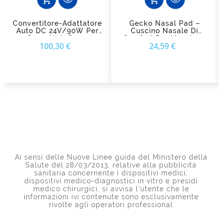
Convertitore-Adattatore
Gecko Nasal Pad –
Auto DC 24V/90W Per
Cuscino Nasale Di
Cpap/AutoCpap
Comfort Per Maschera
Prezzo
Prezzo
100,30 €
24,59 €
Resmed
CPAP - Resmed
Ai sensi delle Nuove Linee guida del Ministero della
Salute del 28/03/2013, relative alla pubblicità
sanitaria concernente i dispositivi medici,
dispositivi medico-diagnostici in vitro e presidi
medico chirurgici, si avvisa l'utente che le
informazioni ivi contenute sono esclusivamente
rivolte agli operatori professional