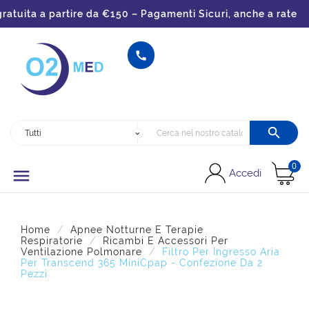
tuita a partire da €150 – Pagamenti Sicuri, anche a rate


0

Accedi
Home
Apnee Notturne E Terapie
Respiratorie
Ricambi E Accessori Per
Ventilazione Polmonare
Filtro Per Ingresso Aria
Per Transcend 365 MiniCpap - Confezione Da 2
Pezzi