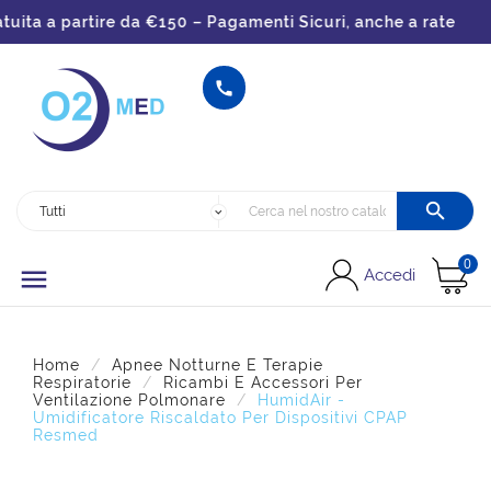
ita a partire da €150 – Pagamenti Sicuri, anche a rate


0

Accedi
Home
Apnee Notturne E Terapie
Respiratorie
Ricambi E Accessori Per
Ventilazione Polmonare
HumidAir -
Umidificatore Riscaldato Per Dispositivi CPAP
Resmed