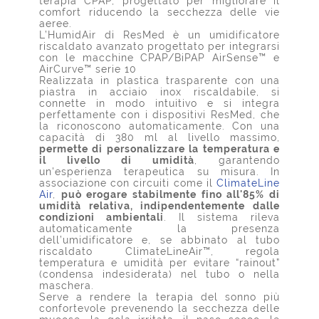
terapia CPAP, progettato per migliorare il
comfort riducendo la secchezza delle vie
aeree.
L’HumidAir di ResMed è un umidificatore
riscaldato avanzato progettato per integrarsi
con le macchine CPAP/BiPAP AirSense™ e
AirCurve™ serie 10
Realizzata in plastica trasparente con una
piastra in acciaio inox riscaldabile, si
connette in modo intuitivo e si integra
perfettamente con i dispositivi ResMed, che
la riconoscono automaticamente. Con una
capacità di 380 ml al livello massimo,
permette di personalizzare la temperatura e
il livello di umidità
, garantendo
un'esperienza terapeutica su misura. In
associazione con circuiti come il
ClimateLine
Air
,
può erogare stabilmente fino all'85% di
umidità relativa, indipendentemente dalle
condizioni ambientali
. Il sistema rileva
automaticamente la presenza
dell’umidificatore e, se abbinato al tubo
riscaldato ClimateLineAir™, regola
temperatura e umidità per evitare “rainout”
(condensa indesiderata) nel tubo o nella
maschera.
Serve a rendere la terapia del sonno più
confortevole prevenendo la secchezza delle