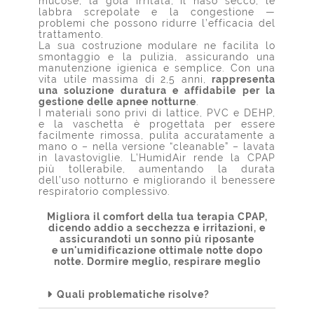
mucose, la gola irritata, il naso secco, le
labbra screpolate e la congestione —
problemi che possono ridurre l’efficacia del
trattamento.
La sua costruzione modulare ne facilita lo
smontaggio e la pulizia, assicurando una
manutenzione igienica e semplice. Con una
vita utile massima di 2,5 anni,
rappresenta
una soluzione duratura e affidabile per la
gestione delle apnee notturne
.
I materiali sono privi di lattice, PVC e DEHP,
e la vaschetta è progettata per essere
facilmente rimossa, pulita accuratamente a
mano o – nella versione “cleanable” – lavata
in lavastoviglie. L’HumidAir rende la CPAP
più tollerabile, aumentando la durata
dell’uso notturno e migliorando il benessere
respiratorio complessivo.
Migliora il comfort della tua terapia CPAP,
dicendo addio a secchezza e irritazioni, e
assicurandoti un sonno più riposante
e un'umidificazione ottimale notte dopo
notte. Dormire meglio, respirare meglio
Quali problematiche risolve?