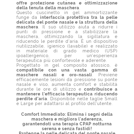
offre protezione cutanea e ottimizzazione
della tenuta della maschera
.
Questo cuscinetto in gel ammortizzante
funge da
interfaccia protettiva tra la pelle
delicata del ponte nasale e la struttura della
maschera
. Il suo utilizzo aiuta a ridurre i
punti di pressione e a stabilizzare la
maschera, ottimizzando la sigillatura e
riducendo le perdite d'aria. È un dispositivo
riutilizzabile, igienico (lavabile) e realizzato
in materiale di grado medico (USP)
ipoallergenico, per un'esperienza
terapeutica più confortevole e aderente.
Progettato in gel composito atossico, è
compatibile con una vasta gamma di
maschere nasali e oro-nasali
. Previene
efficacemente lesioni da pressione su ponte
nasale e viso, aumenta comfort e stabilità
durante le ore di utilizzo e
contribuisce a
mantenere l’efficacia terapeutica riducendo
perdite d’aria
. Disponibile nelle taglie Small
e Large per adattarsi al profilo dell’utente.
Comfort Immediato: Elimina i segni della
maschera e migliora l'aderenza,
garantendoti una terapia CPAP notturna
serena e senza fastidi!
Protegge la pelle delicata del ponte nasale