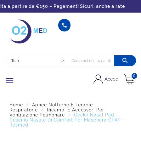
a partire da €150 – Pagamenti Sicuri, anche a rate


0

Accedi
Home
Apnee Notturne E Terapie
Respiratorie
Ricambi E Accessori Per
Ventilazione Polmonare
Gecko Nasal Pad –
Cuscino Nasale Di Comfort Per Maschera CPAP -
Resmed