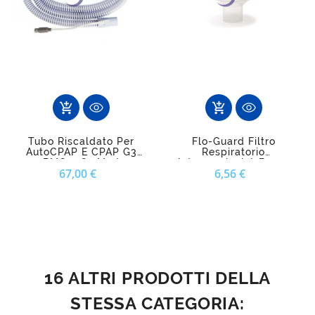
add_shopping_cart
add_shopping_cart
Tubo Riscaldato Per
Flo-Guard Filtro
AutoCPAP E CPAP G3
Respiratorio
BMC – O2 Med
Intersurgical A Bassa
Prezzo
Prezzo
67,00 €
6,56 €
Resistenza Per CPAP E
BiLevel
16 ALTRI PRODOTTI DELLA
STESSA CATEGORIA: