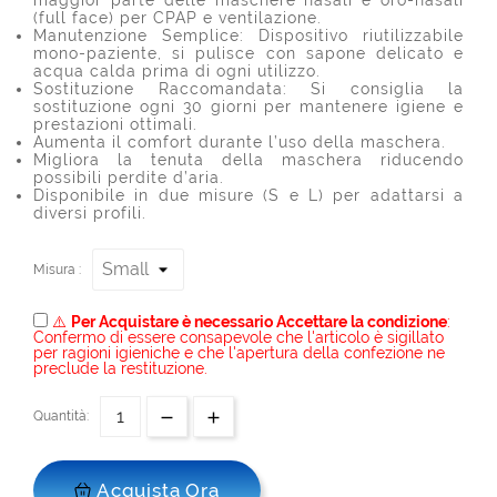
maggior parte delle maschere nasali e oro-nasali
(full face) per CPAP e ventilazione.
Manutenzione Semplice: Dispositivo riutilizzabile
mono-paziente, si pulisce con sapone delicato e
acqua calda prima di ogni utilizzo.
Sostituzione Raccomandata: Si consiglia la
sostituzione ogni 30 giorni per mantenere igiene e
prestazioni ottimali.
Aumenta il comfort durante l’uso della maschera.
Migliora la tenuta della maschera riducendo
possibili perdite d’aria.
Disponibile in due misure (S e L) per adattarsi a
diversi profili.
Misura :
⚠️
Per Acquistare è necessario Accettare la condizione
:
Confermo di essere consapevole che l'articolo è sigillato
per ragioni igieniche e che l'apertura della confezione ne
preclude la restituzione.
Quantità:
Acquista Ora