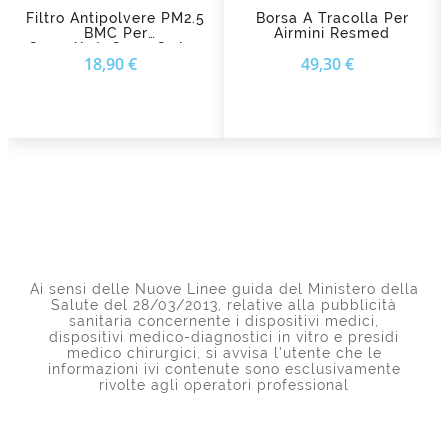
Filtro Antipolvere PM2.5
Borsa A Tracolla Per
BMC Per
Airmini Resmed
Cpap/AutoCpap G3A20
Prezzo
Prezzo
18,90 €
49,30 €
Ai sensi delle Nuove Linee guida del Ministero della
Salute del 28/03/2013, relative alla pubblicità
sanitaria concernente i dispositivi medici,
dispositivi medico-diagnostici in vitro e presidi
medico chirurgici, si avvisa l'utente che le
informazioni ivi contenute sono esclusivamente
rivolte agli operatori professional