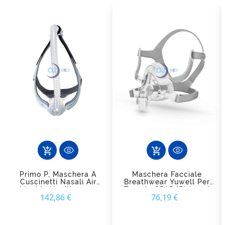
add_shopping_cart
add_shopping_cart
Primo P, Maschera A
Maschera Facciale
Cuscinetti Nasali Air
Breathwear Yuwell Per
Liquide Healthcare -
Terapia CPAP/Bi-Level
Prezzo
Prezzo
142,86 €
76,19 €
Comfort E Libertà Di
Movimento