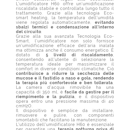
L'umidificatore H60 offre un’umidificazione
riscaldata stabile e controllata lungo tutto il
trattamento. Grazie alla tecnologia Eco-
smart heating, la temperatura dell’umidità
viene regolata automaticamente,
evitando
sbalzi termici e condensazione all’interno
del circuito
.
Grazie alla sua avanzata Tecnologia Eco-
Smart, l'umidificatore non solo fornisce
un'umidificazione efficace dell'aria inalata
ma ottimizza anche il consumo energetico. È
dotato di
5 livelli di riscaldamento
,
consentendo all'utente di selezionare la
temperatura ideale per massimizzare il
comfort in diverse condizioni climatiche. Ciò
contribuisce a ridurre la secchezza delle
mucose e il fastidio a naso e gola, rendendo
la terapia più confortevole e ben tollerata
.
La camera d'acqua rimovibile ha una
capacità di 350 ml, è
facile da gestire per il
riempimento e la pulizia
, e il dispositivo
opera entro una pressione massima di 40
cmH2O.
Il dispositivo è semplice da installare,
rimuovere e pulire, con componenti
smontabili che facilitano la manutenzione.
L'utilizzo dell'umidificatore H60 è essenziale
per garantire una
terapia notturna priva di