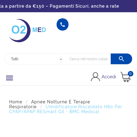
 partire da €150 – Pagamenti Sicuri, anche a rate


0

Accedi
Home
Apnee Notturne E Terapie
Respiratorie
Umidificatore Riscaldato H60 Per
CPAP/APAP RESmart GII - BMC Medical