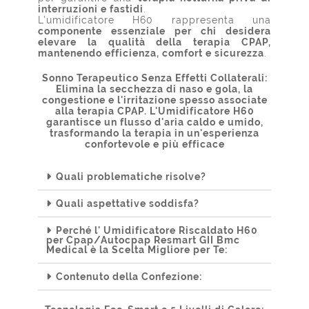
interruzioni e fastidi
.
L’umidificatore H60 rappresenta una
componente essenziale per chi desidera
elevare la qualità della terapia CPAP,
mantenendo efficienza, comfort e sicurezza
.
Sonno Terapeutico Senza Effetti Collaterali:
Elimina la secchezza di naso e gola, la
congestione e l'irritazione spesso associate
alla terapia CPAP. L'Umidificatore H60
garantisce un flusso d'aria caldo e umido,
trasformando la terapia in un'esperienza
confortevole e più efficace
Quali problematiche risolve?
Quali aspettative soddisfa?
Perché l' Umidificatore Riscaldato H60
per Cpap/Autocpap Resmart GII Bmc
Medical è la Scelta Migliore per Te:
Contenuto della Confezione: