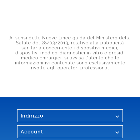
Ai sensi delle Nuove Linee guida del Ministero della
Salute del 28/03/2013, relative alla pubblicità
sanitaria concernente i dispositivi medici,
dispositivi medico-diagnostici in vitro e presidi
medico chirurgici, si avvisa l'utente che le
informazioni ivi contenute sono esclusivamente
rivolte agli operatori professional

Indirizzo

Account