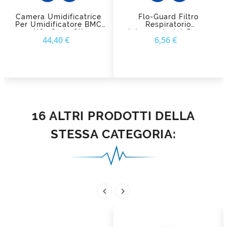
Camera Umidificatrice
Flo-Guard Filtro
Per Umidificatore BMC
Respiratorio
H60 Serie GII
Intersurgical A Bassa
Prezzo
Prezzo
44,40 €
6,56 €
Resistenza Per CPAP E
BiLevel
16 ALTRI PRODOTTI DELLA
STESSA CATEGORIA:

