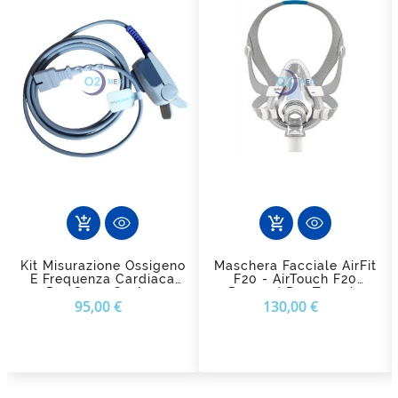
add_shopping_cart
add_shopping_cart
Kit Misurazione Ossigeno
Maschera Facciale AirFit
E Frequenza Cardiaca
F20 - AirTouch F20
Per Cpap G3 A20
Resmed Per Terapia
Prezzo
Prezzo
95,00 €
130,00 €
CPAP