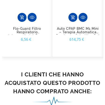
add_shopping_cart
add_shopping_cart
Flo-Guard Filtro
Auto CPAP BMC M1 Mini
Respiratorio
– Terapia Automatica
Intersurgical A Bassa
Per Apnea Ostruttiva Del
Prezzo
Prezzo
6,56 €
614,75 €
Resistenza Per CPAP E
Sonno
BiLevel
I CLIENTI CHE HANNO
ACQUISTATO QUESTO PRODOTTO
HANNO COMPRATO ANCHE: