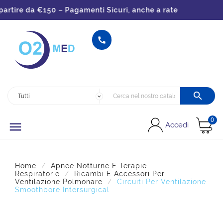
ire da €150 – Pagamenti Sicuri, anche a rate


0

Accedi
Home
Apnee Notturne E Terapie
Respiratorie
Ricambi E Accessori Per
Ventilazione Polmonare
Circuiti Per Ventilazione
Smoothbore Intersurgical