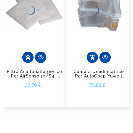
add_shopping_cart
add_shopping_cart
Filtro Aria Ipoallergenico
Camera Umidificatrice
Per AirSense 10/S9 -
Per AutoCpap Yuwell
Confezione Da 2 Pezzi
450
Prezzo
Prezzo
32,79 €
75,00 €