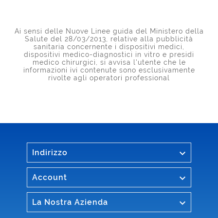
Ai sensi delle Nuove Linee guida del Ministero della
Salute del 28/03/2013, relative alla pubblicità
sanitaria concernente i dispositivi medici,
dispositivi medico-diagnostici in vitro e presidi
medico chirurgici, si avvisa l'utente che le
informazioni ivi contenute sono esclusivamente
rivolte agli operatori professional

Indirizzo

Account

La Nostra Azienda