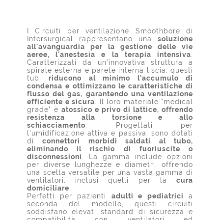
I Circuiti per ventilazione Smoothbore di
Intersurgical rappresentano una
soluzione
all'avanguardia per la gestione delle vie
aeree, l'anestesia e la terapia intensiva
.
Caratterizzati da un'innovativa struttura a
spirale esterna e parete interna liscia, questi
tubi
riducono al minimo l'accumulo di
condensa e ottimizzano le caratteristiche di
flusso del gas, garantendo una ventilazione
efficiente e sicura
. Il loro materiale "medical
grade" è
atossico e privo di lattice, offrendo
resistenza alla torsione e allo
schiacciamento
. Progettati per
l'umidificazione attiva e passiva, sono dotati
di
connettori morbidi saldati al tubo,
eliminando il rischio di fuoriuscite o
disconnessioni
. La gamma include opzioni
per diverse lunghezze e diametri, offrendo
una scelta versatile per una vasta gamma di
ventilatori, inclusi quelli per la
cura
domiciliare
.
Perfetti per pazienti
adulti e pediatrici
a
seconda del modello, questi circuiti
soddisfano elevati standard di sicurezza e
compatibilità con ventilatori ed