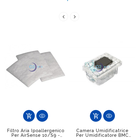


add_shopping_cart
add_shopping_cart
Filtro Aria Ipoallergenico
Camera Umidificatrice
Per AirSense 10/S9 -
Per Umidificatore BMC